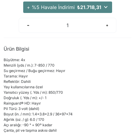
+ %5 Havale İndirimi
₺21.718,31
Ürün Bilgisi
Büyütme:
4x
Menzili (
yds
/
m
.):
7-850
/
770
Su geçirmez
/
Buğu geçirmez
: Hayır
Tarama
: Hayır
Reflektör:
Dahili
Yay kullanıcılarına özel
Yansıtıcı
yüzey
(
.
Yds
/
m)
:
850/770
Doğruluk
(
.
Yds
/
m)
: +/-
1
Rainguard®
HD
: Hayır
Pil Türü
:
3 volt
(
dahil)
Boyut
(in. / mm): 1.4x3.8x2.9 / 36x97x74
Ağırlık (oz. / g): 6.0 / 170
Açı
aralığı:
-90 °
+
90º
kadar
Çanta, pil ve taşıma askısı dahil