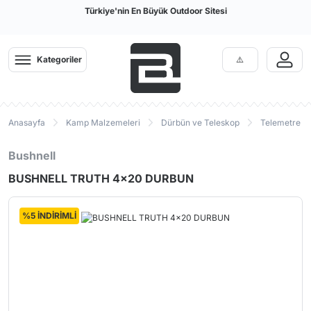
Türkiye'nin En Büyük Outdoor Sitesi
Kategoriler
Anasayfa
Kamp Malzemeleri
Dürbün ve Teleskop
Telemetre v
Bushnell
BUSHNELL TRUTH 4x20 DURBUN
%5 İNDİRİMLİ