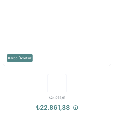
Kargo Ücretsiz
₺24.064,61
₺22.861,38