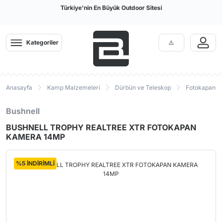
Türkiye'nin En Büyük Outdoor Sitesi
Kategoriler
Anasayfa
Kamp Malzemeleri
Dürbün ve Teleskop
Fotokapanla
Bushnell
BUSHNELL TROPHY REALTREE XTR FOTOKAPAN
KAMERA 14MP
%5 İNDİRİMLİ