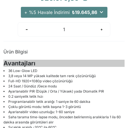
+ %5 Havale İndirimi
₺19.645,86
Ürün Bilgisi
Avantajları
36 Low-Glow LED
3,8 veya 14 MP yüksek kalitede tam renk çözünürlüğü
Full-HD 1920x1080p video çözünürlüğü
24 Saat / Gündüz /Gece modu
Ayarlanabilir PIR (Düşük / Orta / Yüksek) yada Otomatik PIR
0.2 saniyelik tetik hızı
Programlanabilir tetik aralığı: 1 saniye ile 60 dakika
Çoklu görüntü modu: tetik başına 1-3 görüntü
Ayarlanabilir video uzunluğu: 1-60 saniye
Saha tarama time-lapse modu, önceden belirlenmiş aralıklarla 1 ila 60
dakika arasında görüntüleri alır
Sıcaklık aralığı -20°C ila 60°C