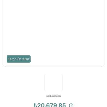
Kargo Ücretsiz
₺21.768,26
₺20.679,85