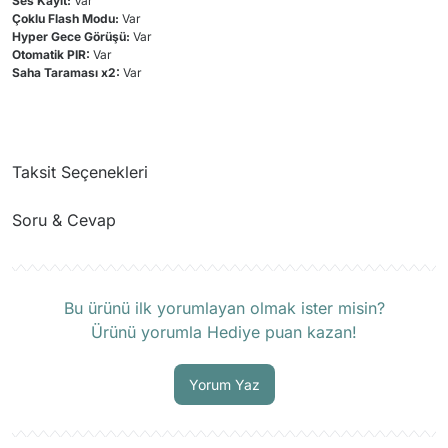
Ses Kayıt:
Var
Çoklu Flash Modu:
Var
Hyper Gece Görüşü:
Var
Otomatik PIR:
Var
Saha Taraması x2:
Var
Taksit Seçenekleri
Soru & Cevap
Ürün hakkında henüz soru sorulmamış.
Bu ürünü ilk yorumlayan olmak ister misin?
Ürünü yorumla Hediye puan kazan!
Soru Sor
Yorum Yaz