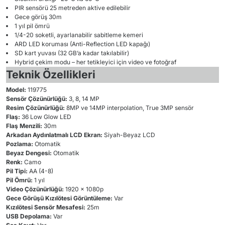
PIR sensörü 25 metreden aktive edilebilir
Gece görüş 30m
1 yıl pil ömrü
1/4-20 soketli, ayarlanabilir sabitleme kemeri
ARD LED koruması (Anti-Reflection LED kapağı)
SD kart yuvası (32 GB’a kadar takılabilir)
Hybrid çekim modu – her tetikleyici için video ve fotoğraf
Teknik Özellikleri
Model:
119775
Sensör Çözünürlüğü:
3, 8, 14 MP
Resim Çözünürlüğü:
8MP ve 14MP interpolation, True 3MP sensör
Flaş:
36 Low Glow LED
Flaş Menzili:
30m
Arkadan Aydınlatmalı LCD Ekran:
Siyah-Beyaz LCD
Pozlama:
Otomatik
Beyaz Dengesi:
Otomatik
Renk:
Camo
Pil Tipi:
AA (4-8)
Pil Ömrü:
1 yıl
Video Çözünürlüğü:
1920 x 1080p
Gece Görüşü Kızılötesi Görüntüleme:
Var
Kızılötesi Sensör Mesafesi:
25m
USB Depolama:
Var