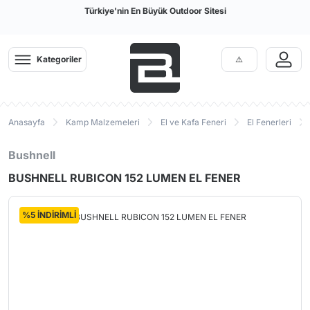
Türkiye'nin En Büyük Outdoor Sitesi
Kategoriler
Anasayfa
Kamp Malzemeleri
El ve Kafa Feneri
El Fenerleri
Bushnell
BUSHNELL RUBICON 152 LUMEN EL FENER
%5 İNDİRİMLİ