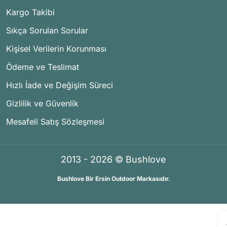
Kargo Takibi
Sıkça Sorulan Sorular
Kişisel Verilerin Korunması
Ödeme ve Teslimat
Hızlı İade ve Değişim Süreci
Gizlilik ve Güvenlik
Mesafeli Satış Sözleşmesi
2013 - 2026 © Bushlove
Bushlove Bir Ersin Outdoor Markasıdır.
®
®
İKOMERS
/
IdeaSoft
Premium Partner