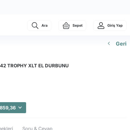
Ara
Sepet
Giriş Yap
Geri
42 TROPHY XLT EL DURBUNU
.859,36
ekleri
Soru & Cevap