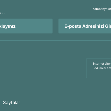
Kampanyalar, 
iniz.
layınız
İnternet site
edilmesi am
Sayfalar