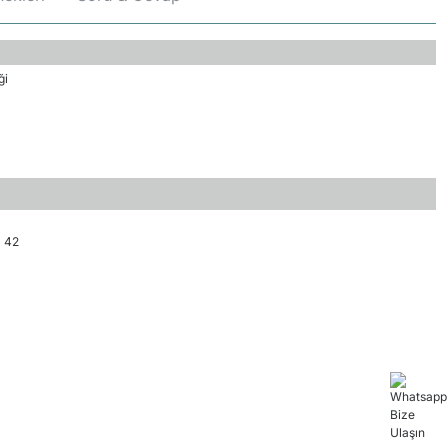
ği
 42