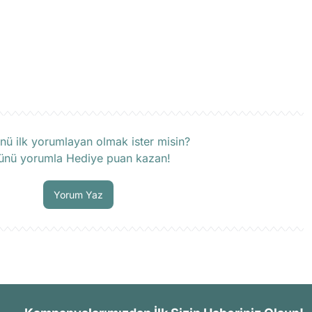
rün hakkında henüz soru sorulmamış.
nü ilk yorumlayan olmak ister misin?
ünü yorumla Hediye puan kazan!
Soru Sor
Yorum Yaz