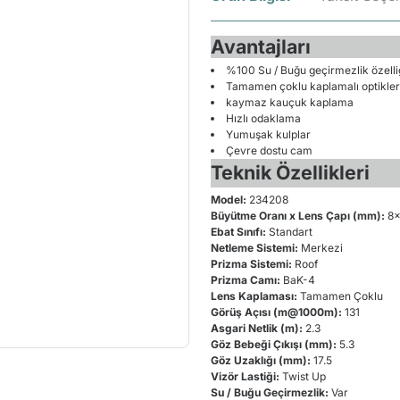
Avantajları
%100 Su / Buğu geçirmezlik özelli
Tamamen çoklu kaplamalı optikler
kaymaz kauçuk kaplama
Hızlı odaklama
Yumuşak kulplar
Çevre dostu cam
Teknik Özellikleri
Model:
234208
Büyütme Oranı x Lens Çapı (mm):
8x
Ebat Sınıfı:
Standart
Netleme Sistemi:
Merkezi
Prizma Sistemi:
Roof
Prizma Camı:
BaK-4
Lens Kaplaması:
Tamamen Çoklu
Görüş Açısı (m@1000m):
131
Asgari Netlik (m):
2.3
Göz Bebeği Çıkışı (mm):
5.3
Göz Uzaklığı (mm):
17.5
Vizör Lastiği:
Twist Up
Su / Buğu Geçirmezlik:
Var