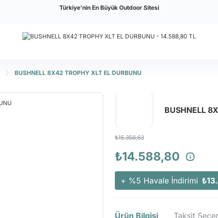
Türkiye'nin En Büyük Outdoor Sitesi
BUSHNELL 8X42 TROPHY XLT EL DURBUNU
BUSHNELL 8X
₺15.356,63
₺14.588,80
+ %5 Havale İndirimi
₺13
Ürün Bilgisi
Taksit Seçen