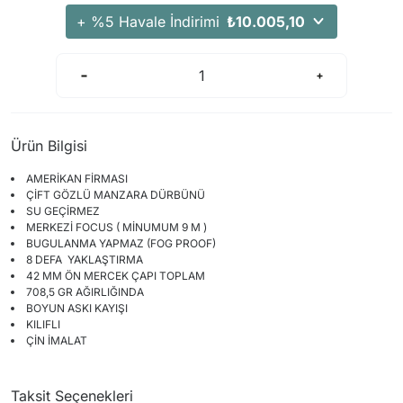
Arama Kurtarma Dronları
+ %5 Havale İndirimi
₺10.005,10
Arama Kurtarma Termal Kameraları
Arama Kurtarma Solunum Ekipmanları
Arama Kurtarma Sistemleri
Arama Kurtarma Bug Out Bag
Ürün Bilgisi
Arama Kurtarma Eğitim Mankenleri
AMERİKAN FİRMASI
Arama Kurtarma Merdiveni
ÇİFT GÖZLÜ MANZARA DÜRBÜNÜ
Arama Kurtarma İniş ve Emniyet Aletleri
SU GEÇİRMEZ
MERKEZİ FOCUS ( MİNUMUM 9 M )
Arama Kurtarma Kiti
BUGULANMA YAPMAZ (FOG PROOF)
8 DEFA YAKLAŞTIRMA
Arama Kurtarma El Tipi Gpsler
42 MM ÖN MERCEK ÇAPI TOPLAM
Arama Kurtarma Uydu İletişim Cihazları
708,5 GR AĞIRLIĞINDA
BOYUN ASKI KAYIŞI
KILIFLI
ÇİN İMALAT
Taksit Seçenekleri