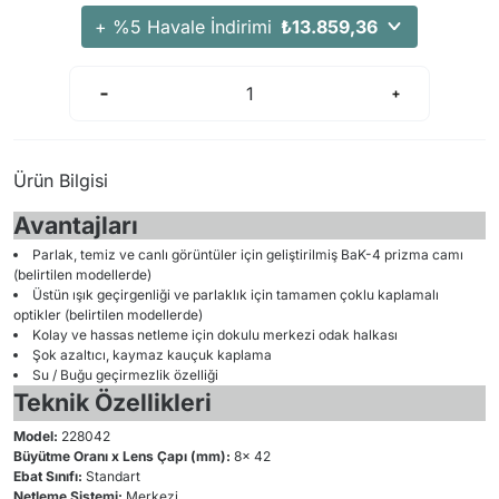
Arama Kurtarma Dronları
+ %5 Havale İndirimi
₺13.859,36
Arama Kurtarma Termal Kameraları
Arama Kurtarma Solunum Ekipmanları
Arama Kurtarma Sistemleri
Arama Kurtarma Bug Out Bag
Ürün Bilgisi
Arama Kurtarma Eğitim Mankenleri
Avantajları
Arama Kurtarma Merdiveni
Parlak, temiz ve canlı görüntüler için geliştirilmiş BaK-4 prizma camı
Arama Kurtarma İniş ve Emniyet Aletleri
(belirtilen modellerde)
Arama Kurtarma Kiti
Üstün ışık geçirgenliği ve parlaklık için tamamen çoklu kaplamalı
optikler (belirtilen modellerde)
Arama Kurtarma El Tipi Gpsler
Kolay ve hassas netleme için dokulu merkezi odak halkası
Şok azaltıcı, kaymaz kauçuk kaplama
Arama Kurtarma Uydu İletişim Cihazları
Su / Buğu geçirmezlik özelliği
Teknik Özellikleri
Model:
228042
Büyütme Oranı x Lens Çapı (mm):
8x 42
Ebat Sınıfı:
Standart
Netleme Sistemi:
Merkezi