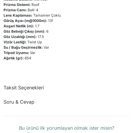
Prizma Sistemi:
Roof
Prizma Camı:
BaK-4
Lens Kaplaması:
Tamamen Çoklu
Görüş Açısı (m@1000m):
131
Asgari Netlik (m):
1.7
Göz Bebeği Çıkışı (mm):
6
Göz Uzaklığı (mm):
17.5
Vizör Lastiği:
Twist Up
Su / Buğu Geçirmezlik:
Var
Tripod Uyumu:
Var
Ağırlık (gr):
654
Taksit Seçenekleri
Soru & Cevap
Ürün hakkında henüz soru sorulmamış.
Bu ürünü ilk yorumlayan olmak ister misin?