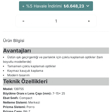
+ %5 Havale İndirimi
₺6.648,23
Ürün Bilgisi
Avantajları
Üstün ışık geçirgenliği ve parlaklık için çoklu kaplamalı optikler (tam
boyutlu modellerde)
Tamamen çoklu kaplamalı optikler
Kaymaz kauçuk kaplama
Modern tasarım
Teknik Özellikleri
Model:
139755
Büyütme Oranı x Lens Çapı (mm):
7-15x 25
Ebat Sınıfı:
Compact
Netleme Sistemi:
Merkezi
Prizma Sistemi:
Porro
Prizma Camı:
BK-7