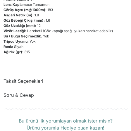
Lens Kaplaması:
Tamamen
Görüş Açısı (m@1000m):
183
Asgari Netlik (m):
1.8
Göz Bebeği Çıkışı (mm):
1.6
Göz Uzaklığı (mm):
12
Vizör Lastiği:
Hareketli (Göz kapağı aşağı-yukarı hareket edebilir)
Su / Buğu Geçirmezlik:
Yok
Tripod Uyumu:
Yok
Renk:
Siyah
Ağırlık (gr):
315
Taksit Seçenekleri
Soru & Cevap
Ürün hakkında henüz soru sorulmamış.
Bu ürünü ilk yorumlayan olmak ister misin?
Ürünü yorumla Hediye puan kazan!