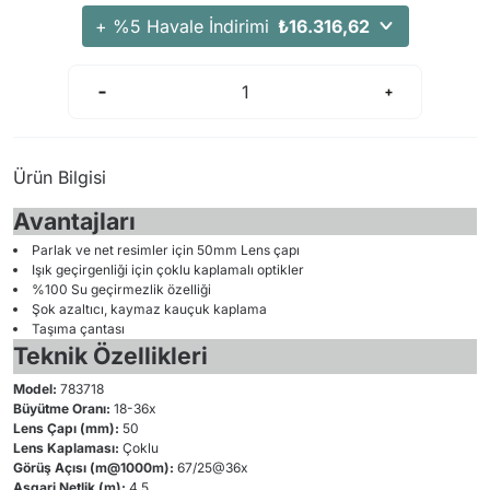
Arama Kurtarma Dronları
+ %5 Havale İndirimi
₺16.316,62
Arama Kurtarma Termal Kameraları
Arama Kurtarma Solunum Ekipmanları
Arama Kurtarma Sistemleri
Arama Kurtarma Bug Out Bag
Ürün Bilgisi
Arama Kurtarma Eğitim Mankenleri
Avantajları
Arama Kurtarma Merdiveni
Parlak ve net resimler için 50mm Lens çapı
Arama Kurtarma İniş ve Emniyet Aletleri
Işık geçirgenliği için çoklu kaplamalı optikler
Arama Kurtarma Kiti
%100 Su geçirmezlik özelliği
Şok azaltıcı, kaymaz kauçuk kaplama
Arama Kurtarma El Tipi Gpsler
Taşıma çantası
Teknik Özellikleri
Arama Kurtarma Uydu İletişim Cihazları
Model:
783718
Büyütme Oranı:
18-36x
Lens Çapı (mm):
50
Lens Kaplaması:
Çoklu
Görüş Açısı (m@1000m):
67/25@36x
Asgari Netlik (m):
4.5