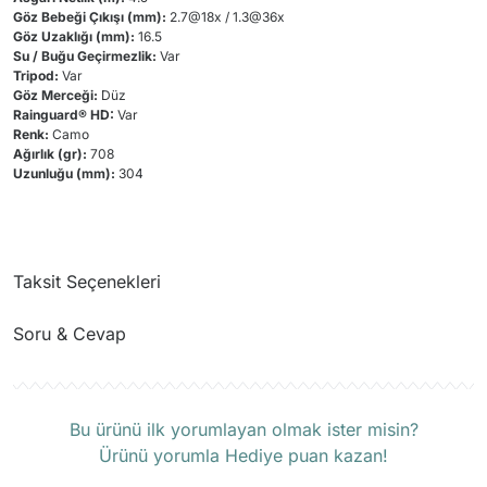
Göz Bebeği Çıkışı (mm):
2.7@18x / 1.3@36x
Göz Uzaklığı (mm):
16.5
Su / Buğu Geçirmezlik:
Var
Tripod:
Var
Göz Merceği:
Düz
Rainguard® HD:
Var
Renk:
Camo
Ağırlık (gr):
708
Uzunluğu (mm):
304
Taksit Seçenekleri
Soru & Cevap
Ürün hakkında henüz soru sorulmamış.
Bu ürünü ilk yorumlayan olmak ister misin?
Ürünü yorumla Hediye puan kazan!
Soru Sor