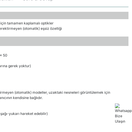
k için tamamen kaplamalı optikler
erektirmeyen (otomatik) eşsiz özelliği
x 50
arına gerek yoktur)
tirmeyen (otomatik) modeller, uzaktaki nesneleri görüntülemek için
lanıcının kendisine bağlıdır.
şağı-yukarı hareket edebilir)