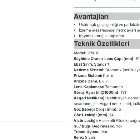
Avantajları
Üstün ışık geçirgenliği ve parlaklı
İzleme mesafesinde, netlik ayarı g
Kaymaz kauçuk kaplama
Teknik Özellikleri
Model:
175010
Büyütme Oranı x Lens Çapı (mm):
10
Ebat Sınıfı:
Standart
Netleme Sistemi:
Otomatik (netlik ay
Prizma Sistemi:
Porro
Prizma Camı:
BK-7
Lens Kaplaması:
Tamamen
Görüş Açısı (m@1000m):
131
Asgari Netlik (m):
Netlik ayarı gerek
tasarlanmıştır. Asgari netlik limiti, kul
Göz Bebeği Çıkışı (mm):
5
Göz Uzaklığı (mm):
14
Vizör Lastiği:
Hareketli (Göz kapağı a
Su / Buğu Geçirmezlik:
Yok
Tripod Uyumu:
Var
Renk:
Siyah