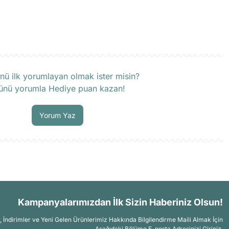
rün hakkında henüz soru sorulmamış.
nü ilk yorumlayan olmak ister misin?
ünü yorumla Hediye puan kazan!
Soru Sor
Yorum Yaz
Kampanyalarımızdan İlk Sizin Haberiniz Olsun!
İndirimler ve Yeni Gelen Ürünlerimiz Hakkında Bilgilendirme Maili Almak İçin
Aşağıdaki Bölüme E-posta Adresinizi Giriniz.