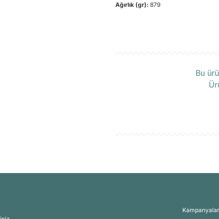
Ağırlık (gr):
879
Ü
Bu ürü
Ür
Kampanyalar, 
iniz.