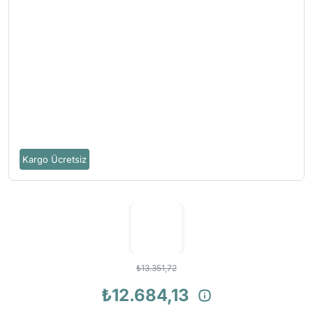
Kargo Ücretsiz
₺13.351,72
₺12.684,13