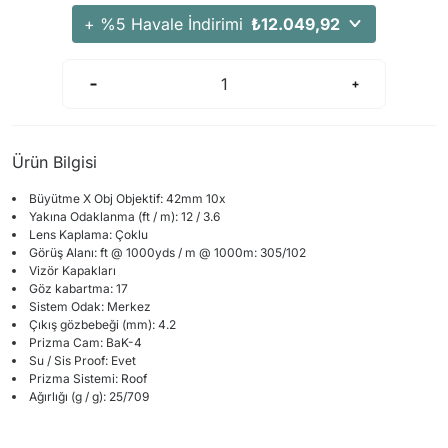
+ %5 Havale İndirimi
₺12.049,92
Ürün Bilgisi
Büyütme
X
Obj
Objektif:
42mm
10x
Yakına Odaklanma
(
ft
/
m
):
12
/
3.6
Lens
Kaplama
:
Çoklu
Görüş Alanı
:
ft
@
1000yds
/
m
@
1000m
:
305/102
Vizör Kapakları
Göz kabartma
:
17
Sistem
Odak
: Merkez
Çıkış gözbebeği
(
mm):
4.2
Prizma
Cam
:
BaK
-
4
Su
/
Sis
Proof
:
Evet
Prizma Sistemi
:
Roof
Ağırlığı (g
/
g):
25/709