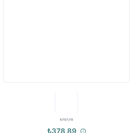
₺757,78
₺378,89