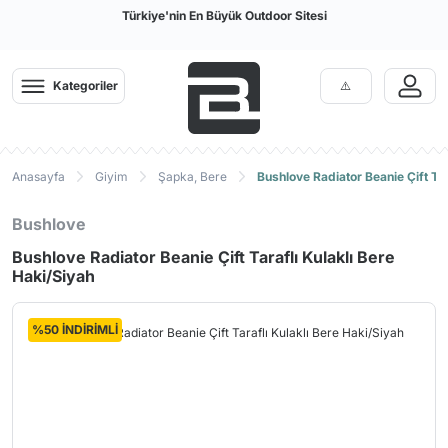
Türkiye'nin En Büyük Outdoor Sitesi
Kategoriler
Anasayfa
Giyim
Şapka, Bere
Bushlove Radiator Beanie Çift Tar
Bushlove
Bushlove Radiator Beanie Çift Taraflı Kulaklı Bere
Haki/Siyah
%50 İNDİRİMLİ