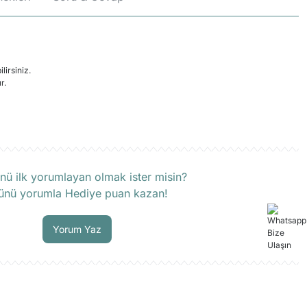
ilirsiniz.
r.
rün hakkında henüz soru sorulmamış.
nü ilk yorumlayan olmak ister misin?
ünü yorumla Hediye puan kazan!
Soru Sor
Yorum Yaz