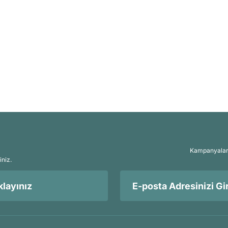
Kampanyalar, 
iniz.
layınız