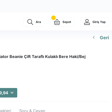
Ara
Sepet
Giriş Yap
Geri
tor Beanie Çift Taraflı Kulaklı Bere Haki/Bej
9,94
ekleri
Soru & Cevap