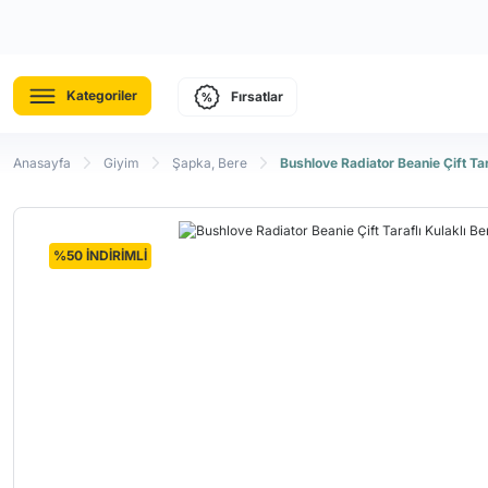
Kategoriler
Fırsatlar
Anasayfa
Giyim
Şapka, Bere
Bushlove Radiator Beanie Çift Tar
%50 İNDİRİMLİ