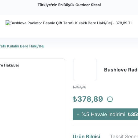
Türkiye'nin En Büyük Outdoor Sitesi
aflı Kulaklı Bere Haki/Bej
Bushlove Radia
₺757,78
₺378,89
+ %5 Havale İndirimi
₺35
Ürün Bilgisi
Taksit Seçen