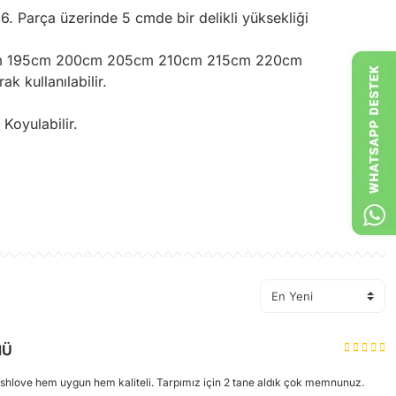
, 6. Parça üzerinde 5 cmde bir delikli yüksekliği
cm 195cm 200cm 205cm 210cm 215cm 220cm
k kullanılabilir.
.
 Koyulabilir.
rün hakkında henüz soru sorulmamış.
Soru Sor
NÜ
ushlove hem uygun hem kaliteli. Tarpımız için 2 tane aldık çok memnunuz.