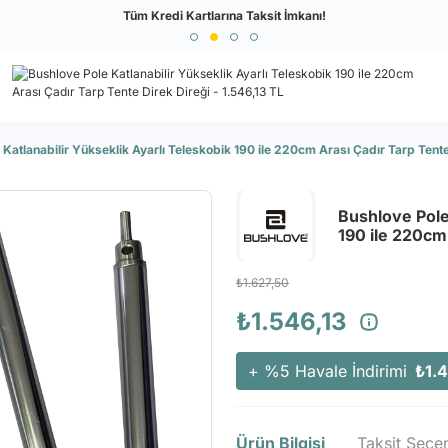
Türkiye'nin En Büyük Outdoor Sitesi
Tüm Kredi Kartlarına Taksit İmkanı!
 Katlanabilir Yükseklik Ayarlı Teleskobik 190 ile 220cm Arası Çadır Tarp Tente
Bushlove Pole 
190 ile 220cm
₺1.627,50
₺1.546,13
+ %5 Havale İndirimi
₺1.
Ürün Bilgisi
Taksit Seçen