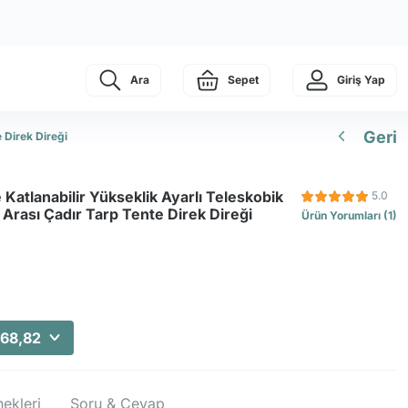
Ara
Sepet
Giriş Yap
Geri
 Direk Direği
Katlanabilir Yükseklik Ayarlı Teleskobik
5.0
 Arası Çadır Tarp Tente Direk Direği
Ürün Yorumları (1)
468,82
ekleri
Soru & Cevap