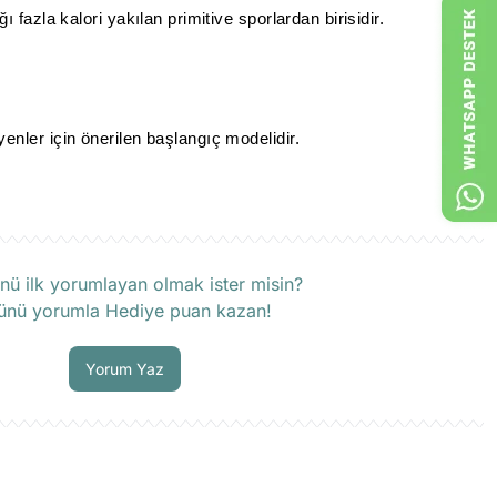
ı fazla kalori yakılan primitive sporlardan birisidir.
enler için önerilen başlangıç modelidir.
rün hakkında henüz soru sorulmamış.
nü ilk yorumlayan olmak ister misin?
ünü yorumla Hediye puan kazan!
Soru Sor
Yorum Yaz