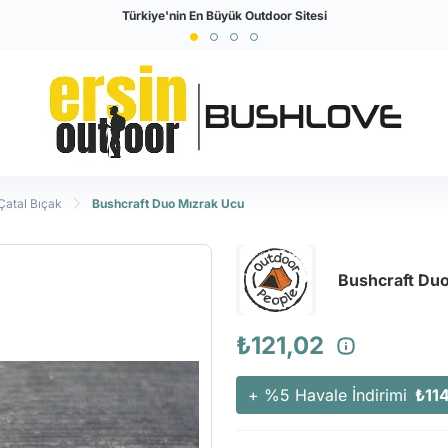
Türkiye'nin En Büyük Outdoor Sitesi
Çatal Bıçak
Bushcraft Duo Mızrak Ucu
Bushcraft Du
₺121,02
+ %5 Havale İndirimi
₺11