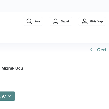
Ara
Sepet
Giriş Yap
Geri
o Mızrak Ucu
4,97