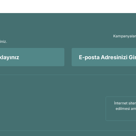
Kampanyalar, 
iniz.
layınız
İnternet site
edilmesi am