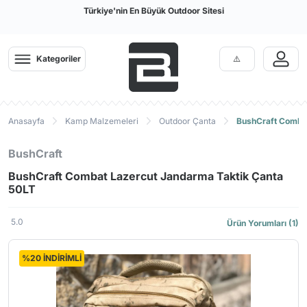
Türkiye'nin En Büyük Outdoor Sitesi
Kategoriler
Anasayfa
Kamp Malzemeleri
Outdoor Çanta
BushCraft Combat
BushCraft
BushCraft Combat Lazercut Jandarma Taktik Çanta
50LT
5.0
Ürün Yorumları (1)
%20 İNDİRİMLİ