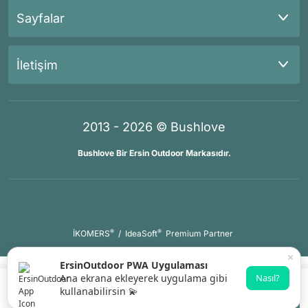
Sayfalar
İletişim
2013 - 2026 © Bushlove
Bushlove Bir Ersin Outdoor Markasıdır.
®
®
İKOMERS
/
IdeaSoft
Premium Partner
×
ErsinOutdoor PWA Uygulaması
Ana ekrana ekleyerek uygulama gibi
Nasıl?
kullanabilirsin 💫
Gelince Haber Ver
Whatsapp Destek