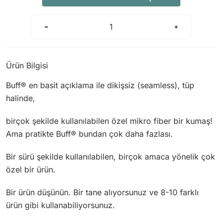
Arama Kurtarma Dronları
Arama Kurtarma Termal Kameraları
Arama Kurtarma Solunum Ekipmanları
Arama Kurtarma Sistemleri
Ürün Bilgisi
Arama Kurtarma Bug Out Bag
Buff® en basit açıklama ile dikişsiz (seamless), tüp
Arama Kurtarma Eğitim Mankenleri
halinde,
Arama Kurtarma Merdiveni
Arama Kurtarma İniş ve Emniyet Aletleri
birçok şekilde kullanılabilen özel mikro fiber bir kumaş!
Arama Kurtarma Kiti
Ama pratikte Buff® bundan çok daha fazlası.
Arama Kurtarma El Tipi Gpsler
Bir sürü şekilde kullanılabilen, birçok amaca yönelik çok
Arama Kurtarma Uydu İletişim Cihazları
özel bir ürün.
Bir ürün düşünün. Bir tane alıyorsunuz ve 8-10 farklı
ürün gibi kullanabiliyorsunuz.