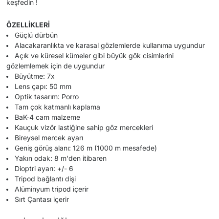
keşfedin !
ÖZELLİKLERİ
Güçlü dürbün
Alacakaranlıkta ve karasal gözlemlerde kullanıma uygundur
Açık ve küresel kümeler gibi büyük gök cisimlerini
gözlemlemek için de uygundur
Büyütme: 7x
Lens çapı: 50 mm
Optik tasarım: Porro
Tam çok katmanlı kaplama
BaK-4 cam malzeme
Kauçuk vizör lastiğine sahip göz mercekleri
Bireysel mercek ayarı
Geniş görüş alanı: 126 m (1000 m mesafede)
Yakın odak: 8 m'den itibaren
Dioptri ayarı: +/- 6
Tripod bağlantı dişi
Alüminyum tripod içerir
Sırt Çantası içerir