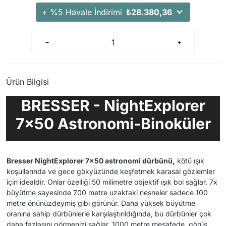
Arama Kurtarma Dronları
+ %5 Havale İndirimi
₺28.380,36
Arama Kurtarma Termal Kameraları
Arama Kurtarma Solunum Ekipmanları
Arama Kurtarma Sistemleri
Arama Kurtarma Bug Out Bag
Ürün Bilgisi
Arama Kurtarma Eğitim Mankenleri
BRESSER - NightExplorer
Arama Kurtarma Merdiveni
Arama Kurtarma İniş ve Emniyet Aletleri
7x50 Astronomi-Binoküler
Arama Kurtarma Kiti
Arama Kurtarma El Tipi Gpsler
Bresser NightExplorer 7x50 astronomi dürbünü,
kötü ışık
Arama Kurtarma Uydu İletişim Cihazları
koşullarında ve gece gökyüzünde keşfetmek karasal gözlemler
için idealdir. Onlar özelliği 50 milimetre objektif ışık bol sağlar. 7x
büyütme sayesinde 700 metre uzaktaki nesneler sadece 100
metre önünüzdeymiş gibi görünür. Daha yüksek büyütme
oranına sahip dürbünlerle karşılaştırıldığında, bu dürbünler çok
daha fazlasını görmenizi sağlar. 1000 metre mesafede, görüş