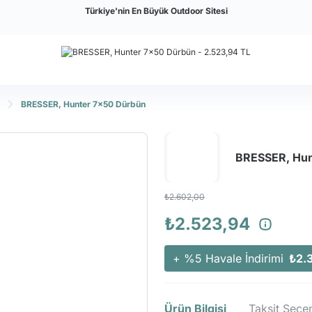
Türkiye'nin En Büyük Outdoor Sitesi
BRESSER, Hunter 7x50 Dürbün
BRESSER, Hun
₺2.602,00
₺2.523,94
+ %5 Havale İndirimi
₺2.
Ürün Bilgisi
Taksit Seçen