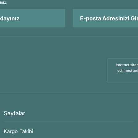
iniz.
layınız
İnternet site
edilmesi am
Sayfalar
Kargo Takibi