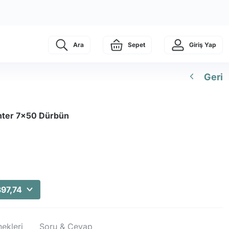
Ara
Sepet
Giriş Yap
Geri
ter 7x50 Dürbün
397,74
ekleri
Soru & Cevap