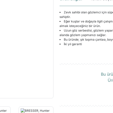
Zevk sahibi olan gözlemci için sü
sahiptir.
Eğer kuşlar ve doğayla ilgili çalış
almak isteyeceğiniz bir ürün.
Uzun göz serbestisi, gözlem yapa
alanda gözlem yapmanızı sağlar.
Bu üründe; şık taşıma çantası, bo
İki yıl garanti
Ü
Bu ürü
Ür