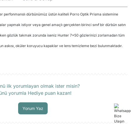
per perfonmanslı dürbünümüz üstün kaliteli Porro Optik Prisma sistemine
malar yapmak istiyor veya genel amaçlı gerçekten birinci sınıf bir dürbün satın
rken gözlük takmak zorunda iseniz Hunter 7x50 gözlerinizi zorlamadan tüm
yun askısı, oküler koruyucu kapaklar ve lens temizleme bezi bulunmaktadır.
rün hakkında henüz soru sorulmamış.
nü ilk yorumlayan olmak ister misin?
ünü yorumla Hediye puan kazan!
Soru Sor
Yorum Yaz