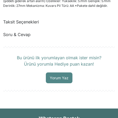
(şiddeti giderek artan alarm) Özellikler: Yükseklik: 57mm Genişlik: 57mm
Derinlik: 27mm Mekanizma: Kuvars Pil Türü: AA *Pakete dahil değildir.
Taksit Seçenekleri
Soru & Cevap
Ürün hakkında henüz soru sorulmamış.
Bu ürünü ilk yorumlayan olmak ister misin?
Ürünü yorumla Hediye puan kazan!
Soru Sor
Yorum Yaz