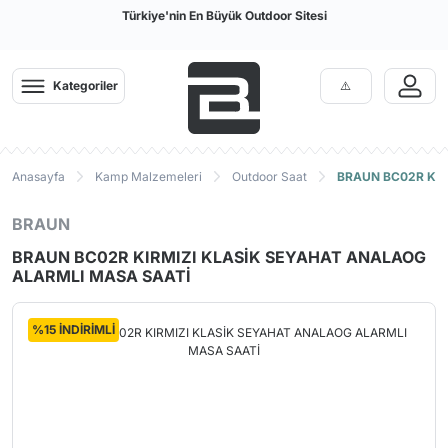
Türkiye'nin En Büyük Outdoor Sitesi
Kategoriler
Anasayfa
Kamp Malzemeleri
Outdoor Saat
BRAUN BC02R KIR
BRAUN
BRAUN BC02R KIRMIZI KLASİK SEYAHAT ANALAOG
ALARMLI MASA SAATİ
%15 İNDİRİMLİ