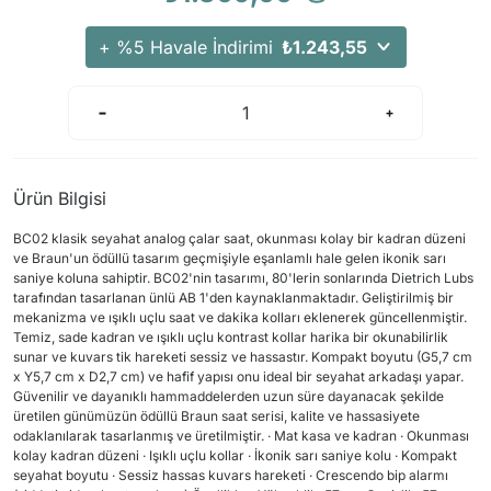
+ %5 Havale İndirimi
₺1.243,55
Ürün Bilgisi
BC02 klasik seyahat analog çalar saat, okunması kolay bir kadran düzeni
ve Braun'un ödüllü tasarım geçmişiyle eşanlamlı hale gelen ikonik sarı
saniye koluna sahiptir. BC02'nin tasarımı, 80'lerin sonlarında Dietrich Lubs
tarafından tasarlanan ünlü AB 1'den kaynaklanmaktadır. Geliştirilmiş bir
mekanizma ve ışıklı uçlu saat ve dakika kolları eklenerek güncellenmiştir.
Temiz, sade kadran ve ışıklı uçlu kontrast kollar harika bir okunabilirlik
sunar ve kuvars tik hareketi sessiz ve hassastır. Kompakt boyutu (G5,7 cm
x Y5,7 cm x D2,7 cm) ve hafif yapısı onu ideal bir seyahat arkadaşı yapar.
Güvenilir ve dayanıklı hammaddelerden uzun süre dayanacak şekilde
üretilen günümüzün ödüllü Braun saat serisi, kalite ve hassasiyete
odaklanılarak tasarlanmış ve üretilmiştir. · Mat kasa ve kadran · Okunması
kolay kadran düzeni · Işıklı uçlu kollar · İkonik sarı saniye kolu · Kompakt
seyahat boyutu · Sessiz hassas kuvars hareketi · Crescendo bip alarmı