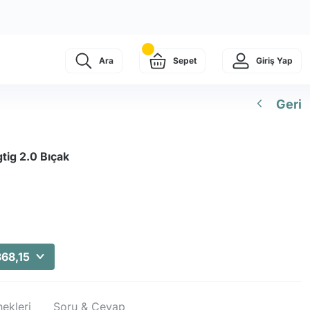
Ara
Sepet
Giriş Yap
Geri
tig 2.0 Bıçak
368,15
ekleri
Soru & Cevap