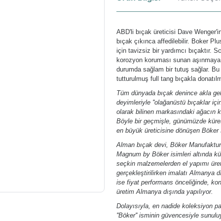
ABD'li bıçak üreticisi Dave Wenger'i
bıçak çıkınca affedilebilir. Boker Plu
için tavizsiz bir yardımcı bıçaktır.
korozyon koruması sunan aşınmaya da
durumda sağlam bir tutuş sağlar. Bu
tutturulmuş full tang bıçakla donatılm
Tüm dünyada bıçak denince akla gele
deyimleriyle ''olağanüstü bıçaklar içi
olarak bilinen markasındaki ağacın k
Böyle bir geçmişle, günümüzde kürese
en büyük üreticisine dönüşen Böker 
Alman bıçak devi, Böker Manufaktur 
Magnum by Böker isimleri altında kür
seçkin malzemelerden el yapımı üret
gerçekleştirilirken imalatı Almanya
ise fiyat performans önceliğinde, ko
üretim Almanya dışında yapılıyor.
Dolayısıyla, en nadide koleksiyon p
''Böker'' isminin güvencesiyle sunulu