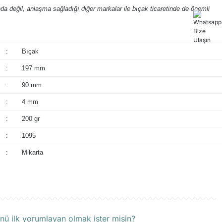
a değil, anlaşma sağladığı diğer markalar ile bıçak ticaretinde de önemli
:
Bıçak
:
197 mm
:
90 mm
:
4 mm
:
200 gr
:
1095
:
Mikarta
rün hakkında henüz soru sorulmamış.
nü ilk yorumlayan olmak ister misin?