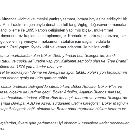
n Almanca wichtig kelimesini yanlış yazması, ortaya böylesine etkileyici bir
s Mini Tracker'ın genleriyle donatılan full tang Vigtig, doğasever ormancılar
 Scandi bileme ile 1095 karbon çeliğinden yapılmış bıçak, mükemmel
yanıklı toz kaplama ile kaplanmıştır. Konturlu Micarta sap kabzası, her
 güncellenmiş versiyon, maksimum stabilite için sağlam vidalarla
ıştır. Özel yapım Kydex kılıf ve kemer adaptörü ile birlikte verilir.
n ilk markalardan olan Böker, 1869 yılından beri Solingen'de, kendi
n tutku ve coşku ile'' üretim yapıyor. Kalitenin sembolü olan ve ''Tree Brand''
ökleri ise 1674 yılına kadar uzanıyor.
l bir inovasyon liderine ve Avrupa'da spor, taktik, koleksiyon bıçaklarının
son derece geniş bir ürün gamına sahip.
olarak üretimini Solingen'de sürdürürken; Böker Arbolito, Böker Plus ve
esel ölçekte de üretime geçti. Böker Arbolito, Arjantin-Buenos Aires'te,
ilen bıçakların ifadesi. Böker Plus konsept, tasarım ve yapımı Solingen'de
 dışında (Avrupa, ABD ve Asya) sürdürülen üretim kategorisi. Böker Magnum
nsept Solingen'e bağlı olmakla ve Böker adını taşımakla birlikte tasarım ve
arçalardan, fiyata göre performansı iyi ekonomik modellere kadar seçenekler
yor.