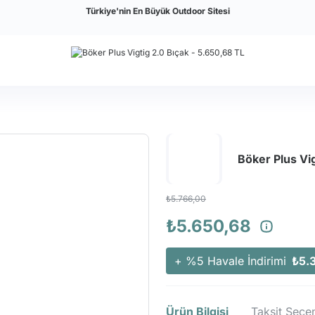
Türkiye'nin En Büyük Outdoor Sitesi
Böker Plus Vig
₺5.766,00
₺5.650,68
+ %5 Havale İndirimi
₺5.
Ürün Bilgisi
Taksit Seçen