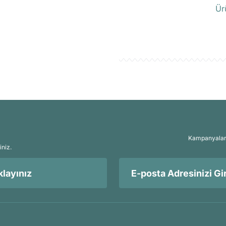
Ür
Kampanyalar, 
iniz.
layınız