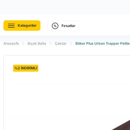
Kategoriler
Fırsatlar
Anasayfa
Bıçak Balta
Çakılar
Böker Plus Urban Trapper Petit
%2 İNDİRİMLİ