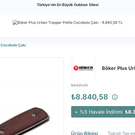
Türkiye'nin En Büyük Outdoor Sitesi
e Cocobolo Çakı
Böker Plus Ur
₺9.021,00
₺8.840,58
+ %5 Havale İndirimi
₺8.
Ürün Bilgisi
Taksit Seçen