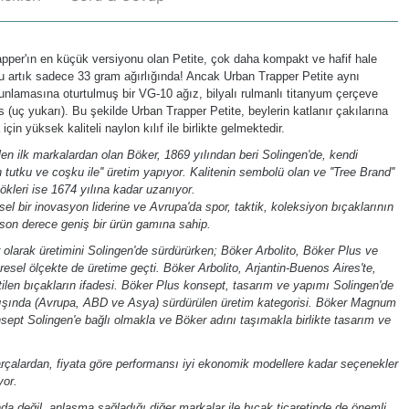
apper'ın en küçük versiyonu olan Petite, çok daha kompakt ve hafif hale
nu artık sadece 33 gram ağırlığında! Ancak Urban Trapper Petite aynı
zunlamasına oturtulmuş bir VG-10 ağız, bilyalı rulmanlı titanyum çerçeve
lips (uç yukarı). Bu şekilde Urban Trapper Petite, beylerin katlanır çakılarına
çin yüksek kaliteli naylon kılıf ile birlikte gelmektedir.
n ilk markalardan olan Böker, 1869 yılından beri Solingen'de, kendi
n tutku ve coşku ile'' üretim yapıyor. Kalitenin sembolü olan ve ''Tree Brand''
ökleri ise 1674 yılına kadar uzanıyor.
l bir inovasyon liderine ve Avrupa'da spor, taktik, koleksiyon bıçaklarının
son derece geniş bir ürün gamına sahip.
olarak üretimini Solingen'de sürdürürken; Böker Arbolito, Böker Plus ve
esel ölçekte de üretime geçti. Böker Arbolito, Arjantin-Buenos Aires'te,
ilen bıçakların ifadesi. Böker Plus konsept, tasarım ve yapımı Solingen'de
 dışında (Avrupa, ABD ve Asya) sürdürülen üretim kategorisi. Böker Magnum
nsept Solingen'e bağlı olmakla ve Böker adını taşımakla birlikte tasarım ve
arçalardan, fiyata göre performansı iyi ekonomik modellere kadar seçenekler
yor.
a değil, anlaşma sağladığı diğer markalar ile bıçak ticaretinde de önemli