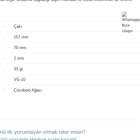
:
Çakı
:
157 mm
:
70 mm
:
2 mm
:
33 gr
:
VG-10
:
Cocobolo Ağacı
rün hakkında henüz soru sorulmamış.
nü ilk yorumlayan olmak ister misin?
ünü yorumla Hediye puan kazan!