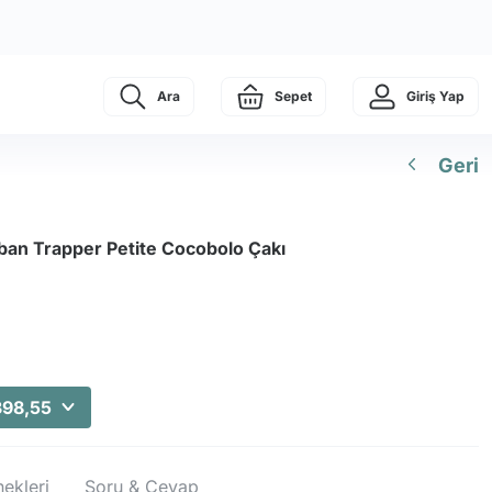
Ara
Sepet
Giriş Yap
Geri
ban Trapper Petite Cocobolo Çakı
398,55
ekleri
Soru & Cevap