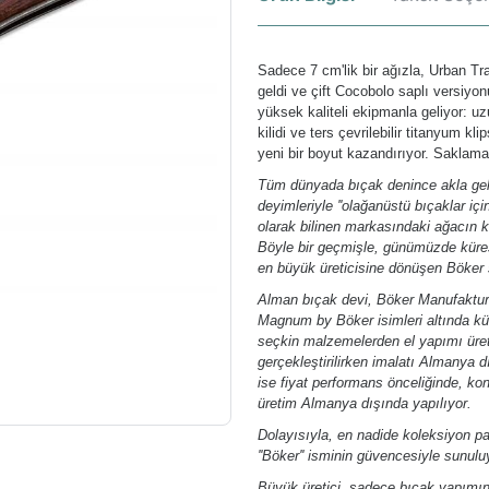
Sadece 7 cm'lik bir ağızla, Urban Tr
geldi ve çift Cocobolo saplı versiyo
yüksek kaliteli ekipmanla geliyor: u
kilidi ve ters çevrilebilir titanyum k
yeni bir boyut kazandırıyor. Saklama i
Tüm dünyada bıçak denince akla gele
deyimleriyle ''olağanüstü bıçaklar içi
olarak bilinen markasındaki ağacın k
Böyle bir geçmişle, günümüzde kürese
en büyük üreticisine dönüşen Böker 
Alman bıçak devi, Böker Manufaktur 
Magnum by Böker isimleri altında kür
seçkin malzemelerden el yapımı üret
gerçekleştirilirken imalatı Almanya
ise fiyat performans önceliğinde, ko
üretim Almanya dışında yapılıyor.
Dolayısıyla, en nadide koleksiyon p
''Böker'' isminin güvencesiyle sunulu
Büyük üretici, sadece bıçak yapımınd