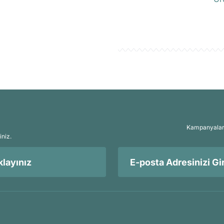
Kampanyalar, 
iniz.
layınız