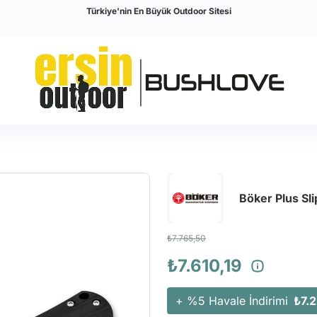
Türkiye'nin En Büyük Outdoor Sitesi
Böker Plus Sli
₺7.765,50
₺7.610,19
+ %5 Havale İndirimi
₺7.