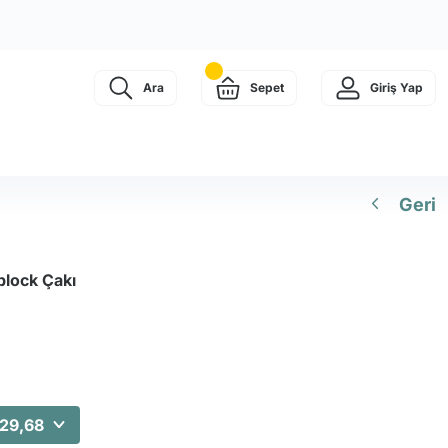
Ara
Sepet
Giriş Yap
Geri
plock Çakı
229,68