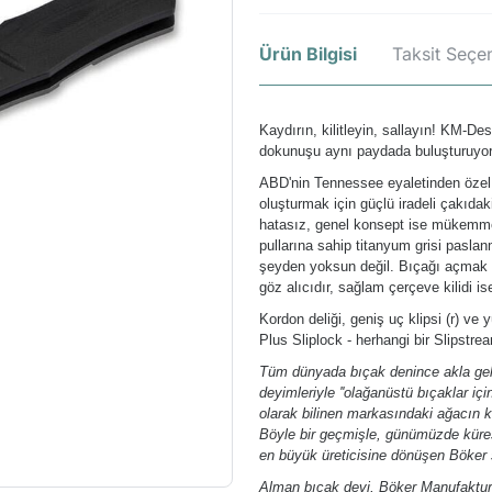
Ürün Bilgisi
Taksit Seçen
Kaydırın, kilitleyin, sallayın! KM-D
dokunuşu aynı paydada buluşturuyor
ABD'nin Tennessee eyaletinden özel bı
oluşturmak için güçlü iradeli çakıda
hatasız, genel konsept ise mükemme
pullarına sahip titanyum grisi paslan
şeyden yoksun değil. Bıçağı açmak 
göz alıcıdır, sağlam çerçeve kilidi is
Kordon deliği, geniş uç klipsi (r) ve
Plus Sliplock - herhangi bir Slipstre
Tüm dünyada bıçak denince akla gele
deyimleriyle ''olağanüstü bıçaklar içi
olarak bilinen markasındaki ağacın k
Böyle bir geçmişle, günümüzde kürese
en büyük üreticisine dönüşen Böker 
Alman bıçak devi, Böker Manufaktur 