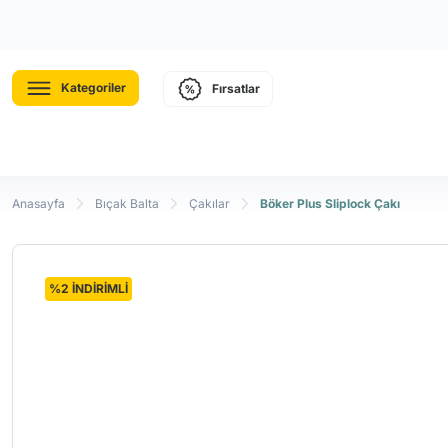
Kategoriler
Fırsatlar
Anasayfa
Bıçak Balta
Çakılar
Böker Plus Sliplock Çakı
%2 İNDİRİMLİ