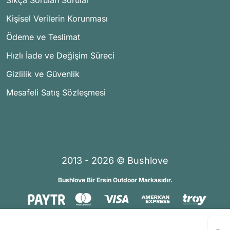
Sıkça Sorulan Sorular
Kişisel Verilerin Korunması
Ödeme ve Teslimat
Hızlı İade ve Değişim Süreci
Gizlilik ve Güvenlik
Mesafeli Satış Sözleşmesi
2013 - 2026 © Bushlove
Bushlove Bir Ersin Outdoor Markasıdır.
®
®
İKOMERS
/
IdeaSoft
Premium Partner