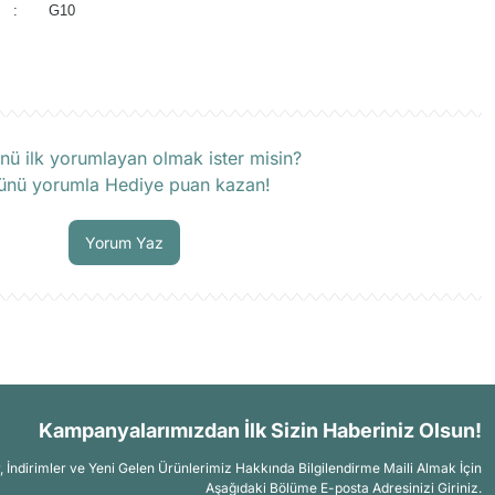
:
G10
rün hakkında henüz soru sorulmamış.
nü ilk yorumlayan olmak ister misin?
ünü yorumla Hediye puan kazan!
Soru Sor
Yorum Yaz
Kampanyalarımızdan İlk Sizin Haberiniz Olsun!
İndirimler ve Yeni Gelen Ürünlerimiz Hakkında Bilgilendirme Maili Almak İçin
Aşağıdaki Bölüme E-posta Adresinizi Giriniz.