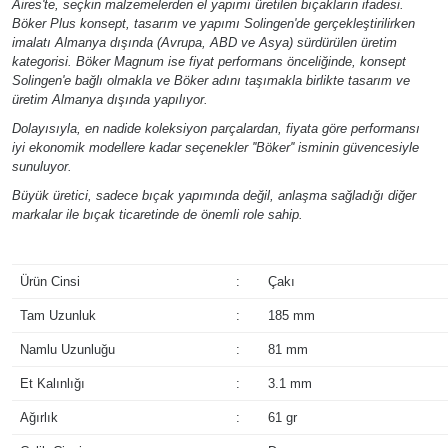
Aires'te, seçkin malzemelerden el yapımı üretilen bıçakların ifadesi.
Böker Plus konsept, tasarım ve yapımı Solingen'de gerçekleştirilirken
imalatı Almanya dışında (Avrupa, ABD ve Asya) sürdürülen üretim
kategorisi. Böker Magnum ise fiyat performans önceliğinde, konsept
Solingen'e bağlı olmakla ve Böker adını taşımakla birlikte tasarım ve
üretim Almanya dışında yapılıyor.
Dolayısıyla, en nadide koleksiyon parçalardan, fiyata göre performansı
iyi ekonomik modellere kadar seçenekler ''Böker'' isminin güvencesiyle
sunuluyor.
Büyük üretici, sadece bıçak yapımında değil, anlaşma sağladığı diğer
markalar ile bıçak ticaretinde de önemli role sahip.
Ürün Cinsi
:
Çakı
Tam Uzunluk
:
185 mm
Namlu Uzunluğu
:
81 mm
Et Kalınlığı
:
3.1 mm
Ağırlık
:
61 gr