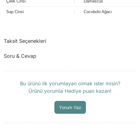
Çelik Cinsi
:
Damascus
Sap Cinsi
:
Cocobolo Ağacı
Taksit Seçenekleri
Soru & Cevap
Ürün hakkında henüz soru sorulmamış.
Bu ürünü ilk yorumlayan olmak ister misin?
Ürünü yorumla Hediye puan kazan!
Soru Sor
Yorum Yaz