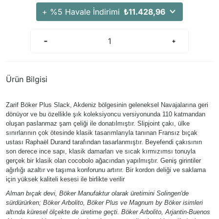
+ %5 Havale İndirimi
₺11.428,96
Ürün Bilgisi
Zarif Böker Plus Slack, Akdeniz bölgesinin geleneksel Navajalarına geri
dönüyor ve bu özellikle şık koleksiyoncu versiyonunda 110 katmandan
oluşan paslanmaz şam çeliği ile donatılmıştır. Slipjoint çakı, ülke
sınırlarının çok ötesinde klasik tasarımlarıyla tanınan Fransız bıçak
ustası Raphaël Durand tarafından tasarlanmıştır. Beyefendi çakısının
son derece ince sapı, klasik damarları ve sıcak kırmızımsı tonuyla
gerçek bir klasik olan cocobolo ağacından yapılmıştır. Geniş girintiler
ağırlığı azaltır ve taşıma konforunu artırır. Bir kordon deliği ve saklama
için yüksek kaliteli kesesi ile birlikte verilir
Alman bıçak devi, Böker Manufaktur olarak üretimini Solingen'de
sürdürürken; Böker Arbolito, Böker Plus ve Magnum by Böker isimleri
altında küresel ölçekte de üretime geçti. Böker Arbolito, Arjantin-Buenos