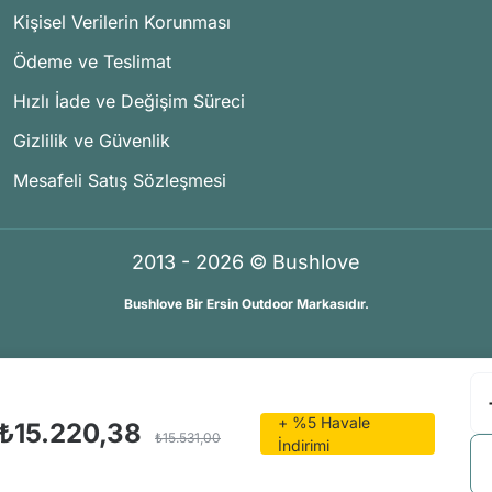
Kişisel Verilerin Korunması
Ödeme ve Teslimat
Hızlı İade ve Değişim Süreci
Gizlilik ve Güvenlik
Mesafeli Satış Sözleşmesi
2013 - 2026 © Bushlove
Bushlove Bir Ersin Outdoor Markasıdır.
®
®
İKOMERS
/
IdeaSoft
Premium Partner
+ %5 Havale
₺15.220,38
₺15.531,00
İndirimi