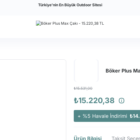
Türkiye'nin En Büyük Outdoor Sitesi
Böker Plus Ma
₺15.531,00
₺15.220,38
+ %5 Havale İndirimi
₺14
Ürün Bilgisi
Taksit Seçen