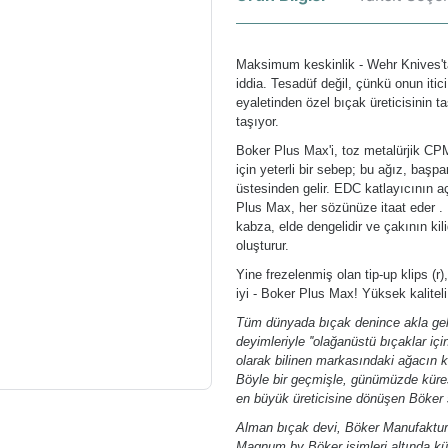
Maksimum keskinlik - Wehr Knives'ta
iddia. Tesadüf değil, çünkü onun it
eyaletinden özel bıçak üreticisinin t
taşıyor.
Boker Plus Max'i, toz metalürjik CPM
için yeterli bir sebep; bu ağız, baş
üstesinden gelir. EDC katlayıcının a
Plus Max, her sözünüze itaat eder .
kabza, elde dengelidir ve çakının kil
oluşturur.
Yine frezelenmiş olan tip-up klips (
iyi - Boker Plus Max! Yüksek kaliteli na
Tüm dünyada bıçak denince akla gele
deyimleriyle ''olağanüstü bıçaklar içi
olarak bilinen markasındaki ağacın k
Böyle bir geçmişle, günümüzde kürese
en büyük üreticisine dönüşen Böker 
Alman bıçak devi, Böker Manufaktur 
Magnum by Böker isimleri altında kür