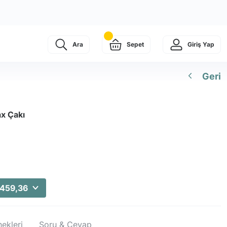
Ara
Sepet
Giriş Yap
Geri
x Çakı
.459,36
ekleri
Soru & Cevap