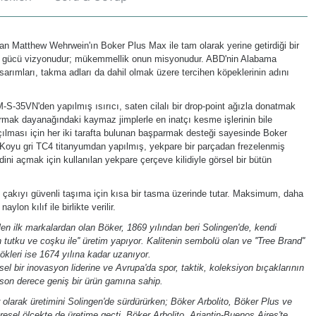
n Matthew Wehrwein'ın Boker Plus Max ile tam olarak yerine getirdiği bir
ici gücü vizyonudur; mükemmellik onun misyonudur. ABD'nin Alabama
asarımları, takma adları da dahil olmak üzere tercihen köpeklerinin adını
-S-35VN'den yapılmış ısırıcı, saten cilalı bir drop-point ağızla donatmak
parmak dayanağındaki kaymaz jimplerle en inatçı kesme işlerinin bile
çılması için her iki tarafta bulunan başparmak desteği sayesinde Boker
 Koyu gri TC4 titanyumdan yapılmış, yekpare bir parçadan frezelenmiş
idini açmak için kullanılan yekpare çerçeve kilidiyle görsel bir bütün
r), çakıyı güvenli taşıma için kısa bir tasma üzerinde tutar. Maksimum, daha
ylon kılıf ile birlikte verilir.
n ilk markalardan olan Böker, 1869 yılından beri Solingen'de, kendi
n tutku ve coşku ile'' üretim yapıyor. Kalitenin sembolü olan ve ''Tree Brand''
ökleri ise 1674 yılına kadar uzanıyor.
l bir inovasyon liderine ve Avrupa'da spor, taktik, koleksiyon bıçaklarının
son derece geniş bir ürün gamına sahip.
olarak üretimini Solingen'de sürdürürken; Böker Arbolito, Böker Plus ve
esel ölçekte de üretime geçti. Böker Arbolito, Arjantin-Buenos Aires'te,