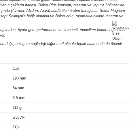
ilen bıçakların ifadesi. Böker Plus konsept, tasarım ve yapımı Solingen'de
 dışında (Avrupa, ABD ve Asya) sürdürülen üretim kategorisi. Böker Magnum
nsept Solingen'e bağlı olmakla ve Böker adını taşımakla birlikte tasarım ve
arçalardan, fiyata göre performansı iyi ekonomik modellere kadar seçenekler
yor.
a değil, anlaşma sağladığı diğer markalar ile bıçak ticaretinde de önemli
:
Çakı
:
193 mm
:
84 mm
:
3.5 mm
:
111 gr
:
S35VN
:
TC4