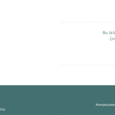
Ü
Bu ürü
Ür
Kampanyalar, 
iniz.