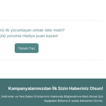
rün hakkında henüz soru sorulmamış.
nü ilk yorumlayan olmak ister misin?
ünü yorumla Hediye puan kazan!
Soru Sor
Yorum Yaz
Kampanyalarımızdan İlk Sizin Haberiniz Olsun!
İndirimler ve Yeni Gelen Ürünlerimiz Hakkında Bilgilendirme Maili Almak İçin
Aşağıdaki Bölüme E-posta Adresinizi Giriniz.