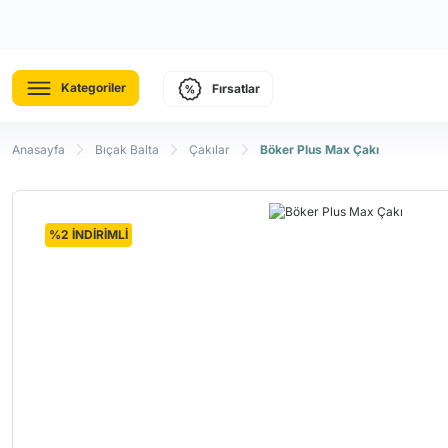
Kategoriler
Fırsatlar
Anasayfa
Bıçak Balta
Çakılar
Böker Plus Max Çakı
%2 İNDİRİMLİ