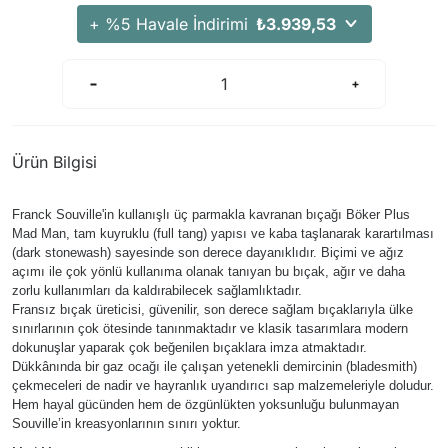
Arama Kurtarma Dronları
+ %5 Havale İndirimi
₺3.939,53
Arama Kurtarma Termal Kameraları
Arama Kurtarma Solunum Ekipmanları
Arama Kurtarma Sistemleri
Arama Kurtarma Bug Out Bag
Ürün Bilgisi
Arama Kurtarma Eğitim Mankenleri
Arama Kurtarma Merdiveni
Franck Souville'in kullanışlı üç parmakla kavranan bıçağı Böker Plus
Arama Kurtarma İniş ve Emniyet Aletleri
Mad Man, tam kuyruklu (full tang) yapısı ve kaba taşlanarak karartılması
(dark stonewash) sayesinde son derece dayanıklıdır. Biçimi ve ağız
Arama Kurtarma Kiti
açımı ile çok yönlü kullanıma olanak tanıyan bu bıçak, ağır ve daha
zorlu kullanımları da kaldırabilecek sağlamlıktadır.
Arama Kurtarma El Tipi Gpsler
Fransız bıçak üreticisi, güvenilir, son derece sağlam bıçaklarıyla ülke
Arama Kurtarma Uydu İletişim Cihazları
sınırlarının çok ötesinde tanınmaktadır ve klasik tasarımlara modern
dokunuşlar yaparak çok beğenilen bıçaklara imza atmaktadır.
Dükkânında bir gaz ocağı ile çalışan yetenekli demircinin (bladesmith)
çekmeceleri de nadir ve hayranlık uyandırıcı sap malzemeleriyle doludur.
Hem hayal gücünden hem de özgünlükten yoksunluğu bulunmayan
Souville’in kreasyonlarının sınırı yoktur.