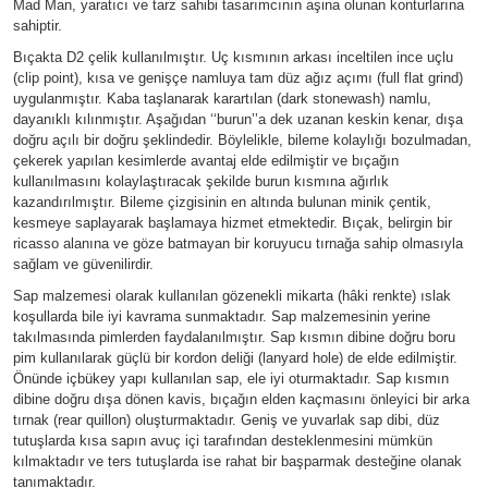
Mad Man, yaratıcı ve tarz sahibi tasarımcının aşina olunan konturlarına
sahiptir.
Bıçakta D2 çelik kullanılmıştır. Uç kısmının arkası inceltilen ince uçlu
(clip point), kısa ve genişçe namluya tam düz ağız açımı (full flat grind)
uygulanmıştır. Kaba taşlanarak karartılan (dark stonewash) namlu,
dayanıklı kılınmıştır. Aşağıdan ‘‘burun’’a dek uzanan keskin kenar, dışa
doğru açılı bir doğru şeklindedir. Böylelikle, bileme kolaylığı bozulmadan,
çekerek yapılan kesimlerde avantaj elde edilmiştir ve bıçağın
kullanılmasını kolaylaştıracak şekilde burun kısmına ağırlık
kazandırılmıştır. Bileme çizgisinin en altında bulunan minik çentik,
kesmeye saplayarak başlamaya hizmet etmektedir. Bıçak, belirgin bir
ricasso alanına ve göze batmayan bir koruyucu tırnağa sahip olmasıyla
sağlam ve güvenilirdir.
Sap malzemesi olarak kullanılan gözenekli mikarta (hâki renkte) ıslak
koşullarda bile iyi kavrama sunmaktadır. Sap malzemesinin yerine
takılmasında pimlerden faydalanılmıştır. Sap kısmın dibine doğru boru
pim kullanılarak güçlü bir kordon deliği (lanyard hole) de elde edilmiştir.
Önünde içbükey yapı kullanılan sap, ele iyi oturmaktadır. Sap kısmın
dibine doğru dışa dönen kavis, bıçağın elden kaçmasını önleyici bir arka
tırnak (rear quillon) oluşturmaktadır. Geniş ve yuvarlak sap dibi, düz
tutuşlarda kısa sapın avuç içi tarafından desteklenmesini mümkün
kılmaktadır ve ters tutuşlarda ise rahat bir başparmak desteğine olanak
tanımaktadır.