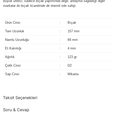
Büyük üretici, sadece bıçak yapımında değil, anlaşma sağladığı diğer
markalar ile bıçak ticaretinde de önemli role sahip.
Ürün Cinsi
:
Bıçak
Tam Uzunluk
:
157 mm
Namlu Uzunluğu
:
84 mm
Et Kalınlığı
:
4 mm
Ağırlık
:
123 gr
Çelik Cinsi
:
D2
Sap Cinsi
:
Mikarta
Taksit Seçenekleri
Soru & Cevap