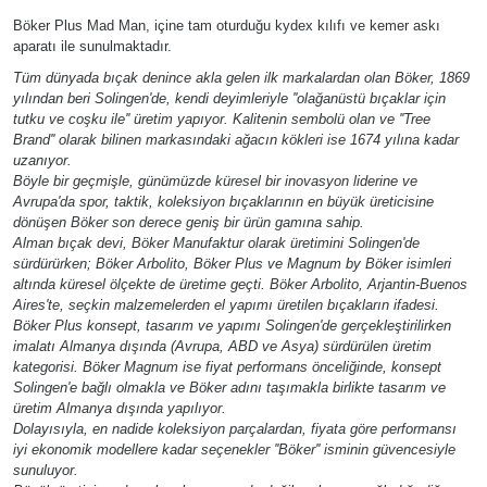
Böker Plus Mad Man, içine tam oturduğu kydex kılıfı ve kemer askı
aparatı ile sunulmaktadır.
Tüm dünyada bıçak denince akla gelen ilk markalardan olan Böker, 1869
yılından beri Solingen'de, kendi deyimleriyle ''olağanüstü bıçaklar için
tutku ve coşku ile'' üretim yapıyor. Kalitenin sembolü olan ve ''Tree
Brand'' olarak bilinen markasındaki ağacın kökleri ise 1674 yılına kadar
uzanıyor.
Böyle bir geçmişle, günümüzde küresel bir inovasyon liderine ve
Avrupa'da spor, taktik, koleksiyon bıçaklarının en büyük üreticisine
dönüşen Böker son derece geniş bir ürün gamına sahip.
Alman bıçak devi, Böker Manufaktur olarak üretimini Solingen'de
sürdürürken; Böker Arbolito, Böker Plus ve Magnum by Böker isimleri
altında küresel ölçekte de üretime geçti. Böker Arbolito, Arjantin-Buenos
Aires'te, seçkin malzemelerden el yapımı üretilen bıçakların ifadesi.
Böker Plus konsept, tasarım ve yapımı Solingen'de gerçekleştirilirken
imalatı Almanya dışında (Avrupa, ABD ve Asya) sürdürülen üretim
kategorisi. Böker Magnum ise fiyat performans önceliğinde, konsept
Solingen'e bağlı olmakla ve Böker adını taşımakla birlikte tasarım ve
üretim Almanya dışında yapılıyor.
Dolayısıyla, en nadide koleksiyon parçalardan, fiyata göre performansı
iyi ekonomik modellere kadar seçenekler ''Böker'' isminin güvencesiyle
sunuluyor.