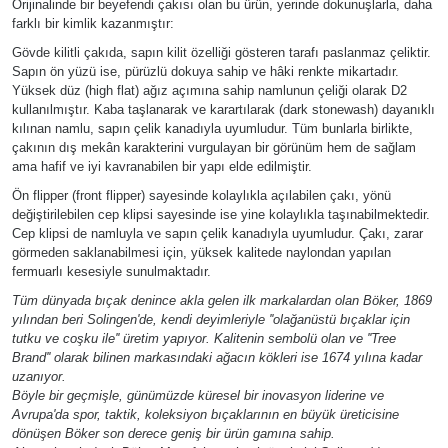
Orijinalinde bir beyefendi çakısı olan bu ürün, yerinde dokunuşlarla, daha
farklı bir kimlik kazanmıştır:
Gövde kilitli çakıda, sapın kilit özelliği gösteren tarafı paslanmaz çeliktir.
Sapın ön yüzü ise, pürüzlü dokuya sahip ve hâki renkte mikartadır.
Yüksek düz (high flat) ağız açımına sahip namlunun çeliği olarak D2
kullanılmıştır. Kaba taşlanarak ve karartılarak (dark stonewash) dayanıklı
kılınan namlu, sapın çelik kanadıyla uyumludur. Tüm bunlarla birlikte,
çakının dış mekân karakterini vurgulayan bir görünüm hem de sağlam
ama hafif ve iyi kavranabilen bir yapı elde edilmiştir.
Ön flipper (front flipper) sayesinde kolaylıkla açılabilen çakı, yönü
değiştirilebilen cep klipsi sayesinde ise yine kolaylıkla taşınabilmektedir.
Cep klipsi de namluyla ve sapın çelik kanadıyla uyumludur. Çakı, zarar
görmeden saklanabilmesi için, yüksek kalitede naylondan yapılan
fermuarlı kesesiyle sunulmaktadır.
Tüm dünyada bıçak denince akla gelen ilk markalardan olan Böker, 1869
yılından beri Solingen'de, kendi deyimleriyle ''olağanüstü bıçaklar için
tutku ve coşku ile'' üretim yapıyor. Kalitenin sembolü olan ve ''Tree
Brand'' olarak bilinen markasındaki ağacın kökleri ise 1674 yılına kadar
uzanıyor.
Böyle bir geçmişle, günümüzde küresel bir inovasyon liderine ve
Avrupa'da spor, taktik, koleksiyon bıçaklarının en büyük üreticisine
dönüşen Böker son derece geniş bir ürün gamına sahip.