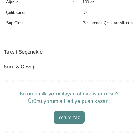
Ağırlık
:
100 gr
Çelik Cinsi
:
D2
Sap Cinsi
:
Paslanmaz Çelik ve Mikarta
Taksit Seçenekleri
Soru & Cevap
Ürün hakkında henüz soru sorulmamış.
Bu ürünü ilk yorumlayan olmak ister misin?
Ürünü yorumla Hediye puan kazan!
Soru Sor
Yorum Yaz