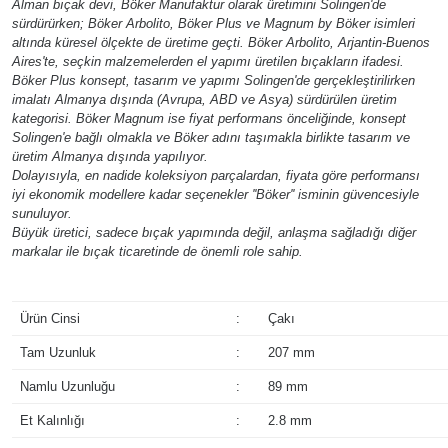
Alman bıçak devi, Böker Manufaktur olarak üretimini Solingen'de
sürdürürken; Böker Arbolito, Böker Plus ve Magnum by Böker isimleri
altında küresel ölçekte de üretime geçti. Böker Arbolito, Arjantin-Buenos
Aires'te, seçkin malzemelerden el yapımı üretilen bıçakların ifadesi.
Böker Plus konsept, tasarım ve yapımı Solingen'de gerçekleştirilirken
imalatı Almanya dışında (Avrupa, ABD ve Asya) sürdürülen üretim
kategorisi. Böker Magnum ise fiyat performans önceliğinde, konsept
Solingen'e bağlı olmakla ve Böker adını taşımakla birlikte tasarım ve
üretim Almanya dışında yapılıyor.
Dolayısıyla, en nadide koleksiyon parçalardan, fiyata göre performansı
iyi ekonomik modellere kadar seçenekler ''Böker'' isminin güvencesiyle
sunuluyor.
Büyük üretici, sadece bıçak yapımında değil, anlaşma sağladığı diğer
markalar ile bıçak ticaretinde de önemli role sahip.
Ürün Cinsi
:
Çakı
Tam Uzunluk
:
207 mm
Namlu Uzunluğu
:
89 mm
Et Kalınlığı
:
2.8 mm