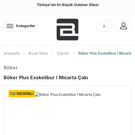
Türkiye'nin En Büyük Outdoor Sitesi
Kategoriler
Anasayfa
Bıçak Balta
Çakılar
Böker Plus Exskelibur I Micarta 
Böker
Böker Plus Exskelibur I Micarta Çakı
%2 İNDİRİMLİ