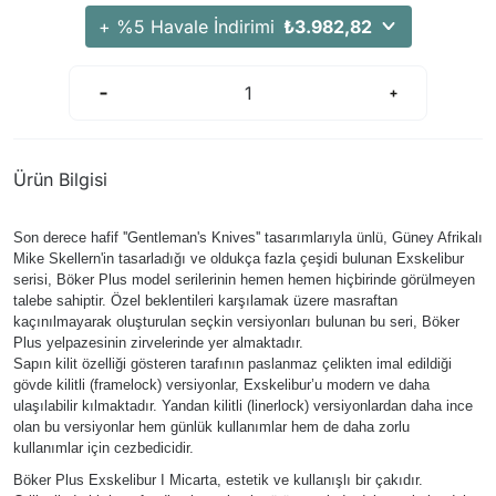
+ %5 Havale İndirimi
₺3.982,82
Ürün Bilgisi
Son derece hafif ''Gentleman's Knives'' tasarımlarıyla ünlü, Güney Afrikalı
Mike Skellern'in tasarladığı ve oldukça fazla çeşidi bulunan Exskelibur
serisi, Böker Plus model serilerinin hemen hemen hiçbirinde görülmeyen
talebe sahiptir. Özel beklentileri karşılamak üzere masraftan
kaçınılmayarak oluşturulan seçkin versiyonları bulunan bu seri, Böker
Plus yelpazesinin zirvelerinde yer almaktadır.
Sapın kilit özelliği gösteren tarafının paslanmaz çelikten imal edildiği
gövde kilitli (framelock) versiyonlar, Exskelibur’u modern ve daha
ulaşılabilir kılmaktadır. Yandan kilitli (linerlock) versiyonlardan daha ince
olan bu versiyonlar hem günlük kullanımlar hem de daha zorlu
kullanımlar için cezbedicidir.
Böker Plus Exskelibur I Micarta, estetik ve kullanışlı bir çakıdır.