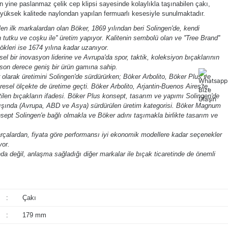
n yine paslanmaz çelik cep klipsi sayesinde kolaylıkla taşınabilen çakı,
 yüksek kalitede naylondan yapılan fermuarlı kesesiyle sunulmaktadır.
n ilk markalardan olan Böker, 1869 yılından beri Solingen'de, kendi
n tutku ve coşku ile'' üretim yapıyor. Kalitenin sembolü olan ve ''Tree Brand''
ökleri ise 1674 yılına kadar uzanıyor.
l bir inovasyon liderine ve Avrupa'da spor, taktik, koleksiyon bıçaklarının
son derece geniş bir ürün gamına sahip.
olarak üretimini Solingen'de sürdürürken; Böker Arbolito, Böker Plus ve
esel ölçekte de üretime geçti. Böker Arbolito, Arjantin-Buenos Aires'te,
ilen bıçakların ifadesi. Böker Plus konsept, tasarım ve yapımı Solingen'de
 dışında (Avrupa, ABD ve Asya) sürdürülen üretim kategorisi. Böker Magnum
nsept Solingen'e bağlı olmakla ve Böker adını taşımakla birlikte tasarım ve
arçalardan, fiyata göre performansı iyi ekonomik modellere kadar seçenekler
yor.
a değil, anlaşma sağladığı diğer markalar ile bıçak ticaretinde de önemli
:
Çakı
:
179 mm