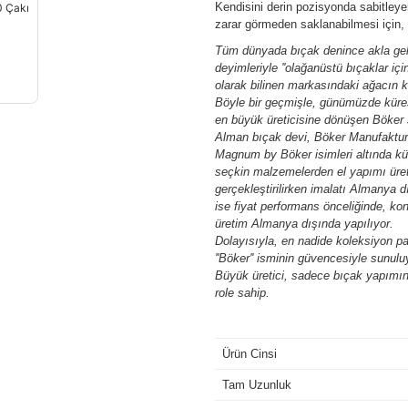
Kendisini derin pozisyonda sabitleye
zarar görmeden saklanabilmesi için,
Tüm dünyada bıçak denince akla gele
deyimleriyle ''olağanüstü bıçaklar içi
olarak bilinen markasındaki ağacın k
Böyle bir geçmişle, günümüzde kürese
en büyük üreticisine dönüşen Böker 
Alman bıçak devi, Böker Manufaktur 
Magnum by Böker isimleri altında kür
seçkin malzemelerden el yapımı üret
gerçekleştirilirken imalatı Almanya
ise fiyat performans önceliğinde, ko
üretim Almanya dışında yapılıyor.
Dolayısıyla, en nadide koleksiyon p
''Böker'' isminin güvencesiyle sunulu
Büyük üretici, sadece bıçak yapımınd
role sahip.
Ürün Cinsi
Tam Uzunluk