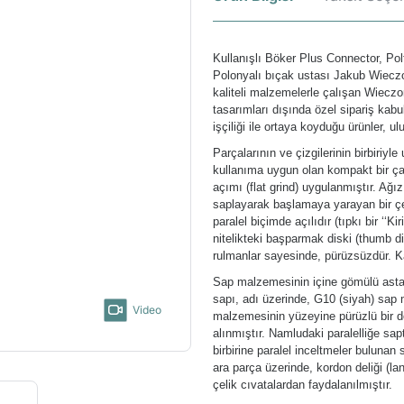
Kullanışlı Böker Plus Connector, Po
Polonyalı bıçak ustası Jakub Wieczor
kaliteli malzemelerle çalışan Wiecz
tasarımları dışında özel sipariş kab
işçiliği ile ortaya koyduğu ürünler, u
Parçalarının ve çizgilerinin birbiri
kullanıma uygun olan kompakt bir çak
açımı (flat grind) uygulanmıştır. Ağ
saplayarak başlamaya yarayan bir çen
paralel biçimde açılıdır (tıpkı bir ‘‘K
nitelikteki başparmak diski (thumb dis
rulmanlar sayesinde, pürüzsüzdür. Ka
Sap malzemesinin içine gömülü astarl
sapı, adı üzerinde, G10 (siyah) sap
Video
malzemesinin yüzeyine pürüzlü bir do
alınmıştır. Namludaki paralelliğe sap
birbirine paralel inceltmeler buluna
ara parça üzerinde, kordon deliği (la
çelik cıvatalardan faydalanılmıştır.