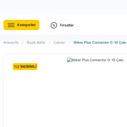
Kategoriler
Fırsatlar
Anasayfa
Bıçak Balta
Çakılar
Böker Plus Connector G-10 Çakı
%2 İNDİRİMLİ