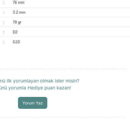
:
76 mm
:
3.2 mm
:
78 gr
:
D2
:
G10
rün hakkında henüz soru sorulmamış.
nü ilk yorumlayan olmak ister misin?
ünü yorumla Hediye puan kazan!
Soru Sor
Yorum Yaz