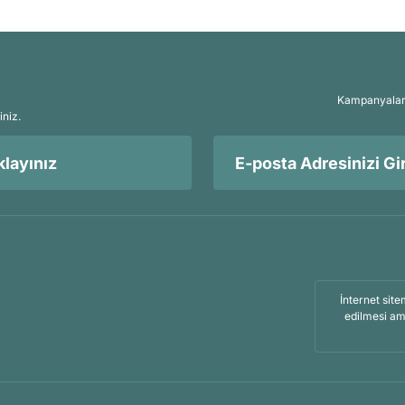
Kampanyalar, 
iniz.
layınız
İnternet site
edilmesi am