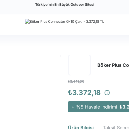
Türkiye'nin En Büyük Outdoor Sitesi
Böker Plus Co
₺3.441,00
₺3.372,18
+ %5 Havale İndirimi
₺3.
Ürün Bilgisi
Taksit Seçen