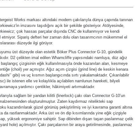
ltergeist Works markası altındaki modern çakılarıyla dünya çapında tanınan
kiewicz'in imzasını taşıdığını açık bir şekilde gösteriyor. Atölyesinde,
orkiewicz; çok hassas parçalar dışında CNC de kullanmıyor ve kendi
ul etmiyor. Sipariş defteri her zaman dolu olan tasarımcının mükemmel el
luslararası düzeyde ilgi görüyor.
yle uyumu üst düzeyde olan estetik Böker Plus Connector G-10, gündelik
ıdır. D2 çelikten imal edilen Wharncliffe yapısındaki namluya, düz ağız
ız başlangıç çizgisinin eğik kullanılmasıyla önde kazanılan alan, kesmeye
tiğe (choil) yer açmıştır. Ağız açım çizgisi (grind line) de keskin kenara
iridashi’’ gibi) ve uç kısmın başlangıcında sırtı yakalamaktadır. Çıkarılabilir
c) ile istenen elle ve kolaylıkla açılabilen namlunun hareketi, bilyeli
vramaya yardımcı çentikler, hâkimiyeti artırmaktadır.
arıyla sağlam bir yandan kilitli (linerlock) çakı olan Connector G-10’un
 malzemesinden oluşturulmuştur. Zaten kaydırmaz nitelikteki sap
ku kazandırılarak güzel görünüş pekiştirilmiş ve iyi kavrama garanti altına
ta da rastlanmaktadır. Arka üst ve ön dip kısımlarında yine eğik çizgiyle
n sap, yüksek ergonomiye sahiptir. Sap dibinden dışarı taşan paslanmaz çelik
nyard hole) açılmıştır. Çakı parçalarının bir araya getirilmesinde, paslanmaz