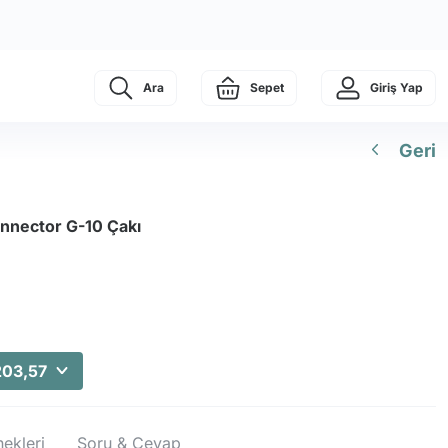
Ara
Sepet
Giriş Yap
Geri
nnector G-10 Çakı
203,57
ekleri
Soru & Cevap