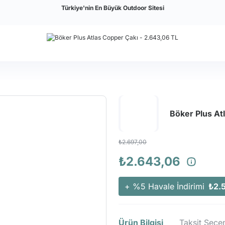
Türkiye'nin En Büyük Outdoor Sitesi
Böker Plus At
₺2.697,00
₺2.643,06
+ %5 Havale İndirimi
₺2.
Ürün Bilgisi
Taksit Seçen