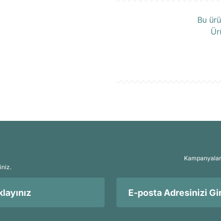
Ü
Bu ürü
Ür
Kampanyalar, 
iniz.
layınız