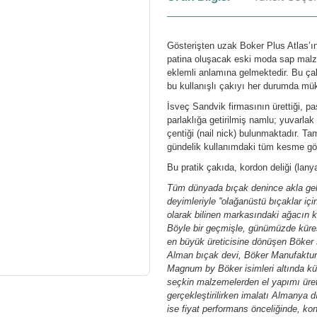
Gösterişten uzak Boker Plus Atlas’ın
patina oluşacak eski moda sap malzemes
eklemli anlamına gelmektedir. Bu çak
bu kullanışlı çakıyı her durumda mük
İsveç Sandvik firmasının ürettiği, p
parlaklığa getirilmiş namlu; yuvarlak 
çentiği (nail nick) bulunmaktadır. Ta
gündelik kullanımdaki tüm kesme görev
Bu pratik çakıda, kordon deliği (lanya
Tüm dünyada bıçak denince akla gele
deyimleriyle ''olağanüstü bıçaklar içi
olarak bilinen markasındaki ağacın k
Böyle bir geçmişle, günümüzde kürese
en büyük üreticisine dönüşen Böker 
Alman bıçak devi, Böker Manufaktur 
Magnum by Böker isimleri altında kür
seçkin malzemelerden el yapımı üret
gerçekleştirilirken imalatı Almanya
ise fiyat performans önceliğinde, ko