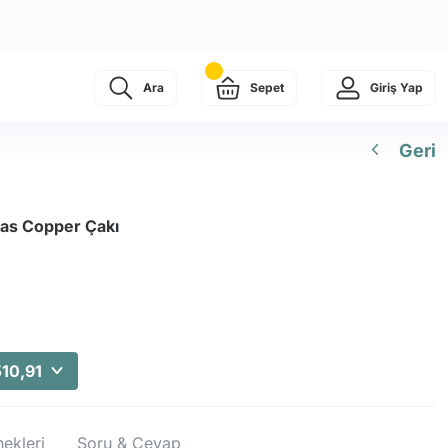
Ara
Sepet
Giriş Yap
Geri
las Copper Çakı
510,91
ekleri
Soru & Cevap