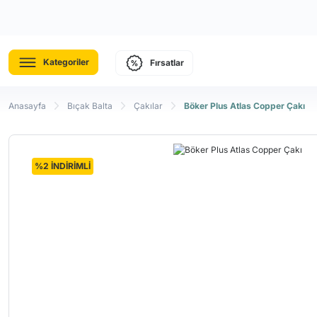
Kategoriler
Fırsatlar
Anasayfa
Bıçak Balta
Çakılar
Böker Plus Atlas Copper Çakı
%2 İNDİRİMLİ