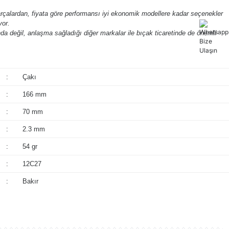
arçalardan, fiyata göre performansı iyi ekonomik modellere kadar seçenekler
yor.
a değil, anlaşma sağladığı diğer markalar ile bıçak ticaretinde de önemli
:
Çakı
:
166 mm
:
70 mm
:
2.3 mm
:
54 gr
:
12C27
:
Bakır