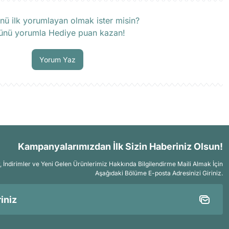
rün hakkında henüz soru sorulmamış.
nü ilk yorumlayan olmak ister misin?
ünü yorumla Hediye puan kazan!
Soru Sor
Yorum Yaz
Kampanyalarımızdan İlk Sizin Haberiniz Olsun!
İndirimler ve Yeni Gelen Ürünlerimiz Hakkında Bilgilendirme Maili Almak İçin
Aşağıdaki Bölüme E-posta Adresinizi Giriniz.