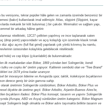
 bu versiyonu, tekrar popüler hâle gelen ve zamanla üzerinde benzersiz bir
i (bakır) kullanılarak imal edilmiştir. Atlas, slipjoint (Slipjoint, kayar
ılarda mekanik bir kilit bulunmaz.) bir çakıdır. Minimalist ve sağlam yapı,
emmel bir arkadaş hâline getirir.
aslanmaz nitelikteki, 12C27 çelikten yapılmış ve ince taşlanarak saten
uç (drop point) yapısındadır ve açış kolaylığı için üzerinde klasik tırnak
m düz ağız açımı (full flat grind) yapılarak çok yönlü kılınmış bu namlu,
lerinin üstesinden kolaylıkla gelebilecek niteliktedir.
rd hole) ve cep klipsi (çıkarılabilir) de bulunmaktadır.
n ilk markalardan olan Böker, 1869 yılından beri Solingen'de, kendi
n tutku ve coşku ile'' üretim yapıyor. Kalitenin sembolü olan ve ''Tree Brand''
ökleri ise 1674 yılına kadar uzanıyor.
l bir inovasyon liderine ve Avrupa'da spor, taktik, koleksiyon bıçaklarının
son derece geniş bir ürün gamına sahip.
olarak üretimini Solingen'de sürdürürken; Böker Arbolito, Böker Plus ve
esel ölçekte de üretime geçti. Böker Arbolito, Arjantin-Buenos Aires'te,
ilen bıçakların ifadesi. Böker Plus konsept, tasarım ve yapımı Solingen'de
 dışında (Avrupa, ABD ve Asya) sürdürülen üretim kategorisi. Böker Magnum
nsept Solingen'e bağlı olmakla ve Böker adını taşımakla birlikte tasarım ve