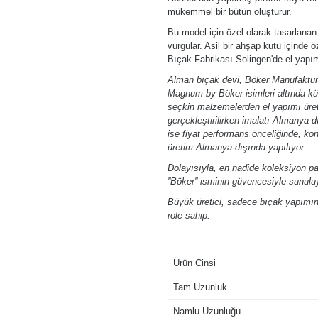
mükemmel bir bütün oluşturur.
Bu model için özel olarak tasarlanan v
vurgular. Asil bir ahşap kutu içinde öze
Bıçak Fabrikası Solingen'de el yapım
Alman bıçak devi, Böker Manufaktur 
Magnum by Böker isimleri altında kür
seçkin malzemelerden el yapımı üret
gerçekleştirilirken imalatı Almanya
ise fiyat performans önceliğinde, ko
üretim Almanya dışında yapılıyor.
Dolayısıyla, en nadide koleksiyon p
''Böker'' isminin güvencesiyle sunulu
Büyük üretici, sadece bıçak yapımınd
role sahip.
Ürün Cinsi
Tam Uzunluk
Namlu Uzunluğu