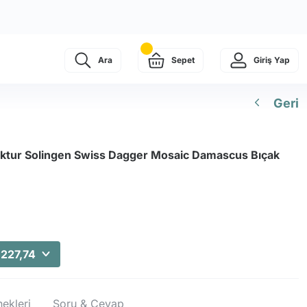
Ara
Sepet
Giriş Yap
Geri
ktur Solingen Swiss Dagger Mosaic Damascus Bıçak
.227,74
ekleri
Soru & Cevap