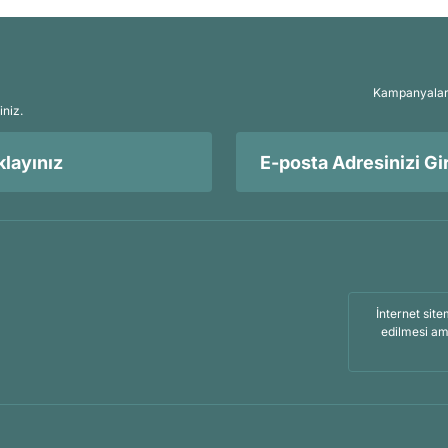
Kampanyalar, 
iniz.
layınız
İnternet site
edilmesi am