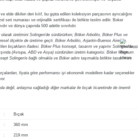
e elde dikilen deri kılıf, bu gıpta edilen koleksiyon parçasının ayrıcalığını
l seri numarası ve orijinallik sertifikası ile birlikte teslim edilir. Boker
ıdır ve dünya çapında 500 adetle sınırlıdır.
olarak üretimini Solingen'de sürdürürken; Böker Arbolito, Böker Plus ve
esel ölçekte de üretime geçti. Böker Arbolito, Arjantin-Buenos Aires'te,
ilen bıçakların ifadesi. Böker Plus konsept, tasarım ve yapımı Solingen'de
 dışında (Avrupa, ABD ve Asya) sürdürülen üretim kategorisi. Böker Magnum
nsept Solingen'e bağlı olmakla ve Böker adını taşımakla birlikte tasarım ve
arçalardan, fiyata göre performansı iyi ekonomik modellere kadar seçenekler
yor.
a değil, anlaşma sağladığı diğer markalar ile bıçak ticaretinde de önemli
:
Bıçak
:
360 mm
:
219 mm