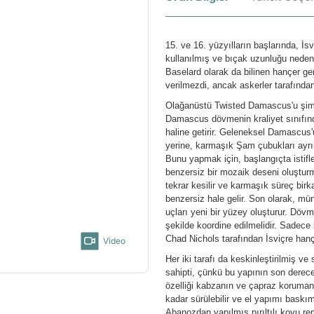
15. ve 16. yüzyılların başlarında, İsv
kullanılmış ve bıçak uzunluğu nedeniy
Baselard olarak da bilinen hançer genel
verilmezdi, ancak askerler tarafından
Olağanüstü Twisted Damascus'u şimd
Damascus dövmenin kraliyet sınıfında
haline getirir. Geleneksel Damascu
yerine, karmaşık Şam çubukları ayrınt
Bunu yapmak için, başlangıçta istif
benzersiz bir mozaik deseni oluşturm
tekrar kesilir ve karmaşık süreç bir
benzersiz hale gelir. Son olarak, münf
uçları yeni bir yüzey oluşturur. Döv
şekilde koordine edilmelidir. Sadece
Chad Nichols tarafından İsviçre hanç
Video
Her iki tarafı da keskinleştirilmiş ve
sahipti, çünkü bu yapının son derece 
özelliği kabzanın ve çapraz korumanın
kadar sürülebilir ve el yapımı baskımı
Abanozdan yapılmış pırıltılı koyu re