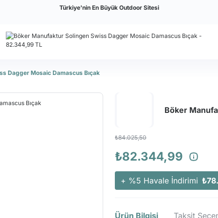
Türkiye'nin En Büyük Outdoor Sitesi
iss Dagger Mosaic Damascus Bıçak
Böker Manufa
₺84.025,50
₺82.344,99
+ %5 Havale İndirimi
₺78
Ürün Bilgisi
Taksit Seçen