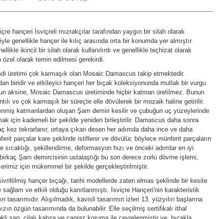
içre hançeri İsviçreli mızrakçılar tarafından yaygın bir silah olarak
le genellikle hançer ile kılıç arasında orta bir konumda yer almıştır.
likle ikincil bir silah olarak kullanılırdı ve genellikle teçhizat olarak
 özel olarak temin edilmesi gerekirdi.
i üretimi çok karmaşık olan Mosaic Damascus takip etmektedir.
n biridir ve etkileyici hançeri her bıçak koleksiyonunda mutlak bir vurgu
s'un aksine, Mosaic Damascus üretiminde hiçbir katman üretilmez. Bunun
ılı ve çok karmaşık bir süreçte elle dövülerek bir mozaik haline getirilir.
lenmiş katmanlardan oluşan Şam demiri kesilir ve çubuğun uç yüzeylerinde
ak için kademeli bir şekilde yeniden birleştirilir. Damascus daha sonra
kaç kez tekrarlanır, ortaya çıkan desen her adımda daha ince ve daha
erit parçalar kare şeklinde istiflenir ve dövülür, böylece münferit parçaların
me sıcaklığı, şekillendirme, deformasyon hızı ve önceki adımlar en iyi
 birkaç Şam demircisinin ustalaştığı bu son derece zorlu dövme işlemi,
erimiz için mükemmel bir şekilde gerçekleştirilmiştir.
 sivriltilmiş hançer bıçağı, tarihi modellerde zaten elmas şeklinde bir kesite
sağlam ve etkili olduğu kanıtlanmıştı. İsviçre Hançeri'nin karakteristik
 tasarımıdır. Alışılmadık, kavisli tasarımın izleri 13. yüzyılın başlarına
zın özgün tasarımında da bulunabilir. Elle seçilmiş sertifikalı ithal
nkli sap, cilalı kabza ve çapraz koruma ile çevrelenmiştir ve bıçakla