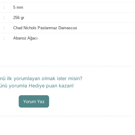
:
5 mm
:
256 gr
:
Chad Nichols Paslanmaz Damascus
:
Abanoz Ağacı
rün hakkında henüz soru sorulmamış.
nü ilk yorumlayan olmak ister misin?
ünü yorumla Hediye puan kazan!
Soru Sor
Yorum Yaz