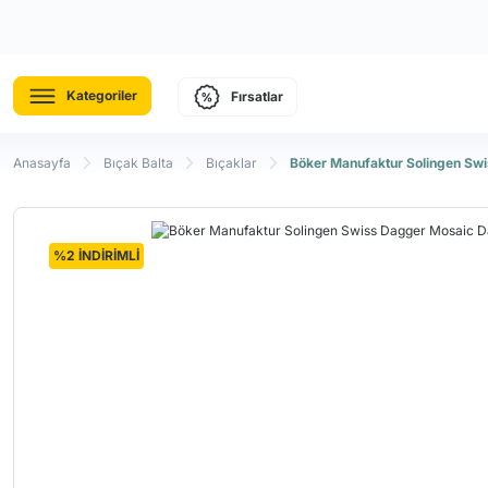
Kategoriler
Fırsatlar
Anasayfa
Bıçak Balta
Bıçaklar
Böker Manufaktur Solingen Sw
%2 İNDİRİMLİ