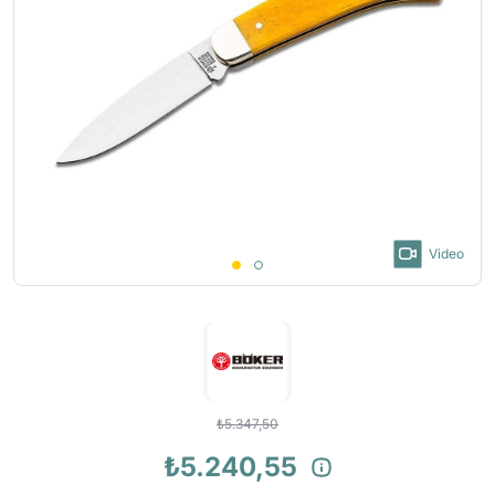
Video
₺5.347,50
₺5.240,55