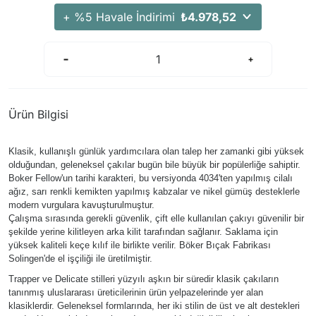
+ %5 Havale İndirimi
₺4.978,52
Ürün Bilgisi
Klasik, kullanışlı günlük yardımcılara olan talep her zamanki gibi yüksek
olduğundan, geleneksel çakılar bugün bile büyük bir popülerliğe sahiptir.
Boker Fellow'un tarihi karakteri, bu versiyonda 4034'ten yapılmış cilalı
ağız, sarı renkli kemikten yapılmış kabzalar ve nikel gümüş desteklerle
modern vurgulara kavuşturulmuştur.
Çalışma sırasında gerekli güvenlik, çift elle kullanılan çakıyı güvenilir bir
şekilde yerine kilitleyen arka kilit tarafından sağlanır. Saklama için
yüksek kaliteli keçe kılıf ile birlikte verilir. Böker Bıçak Fabrikası
Solingen'de el işçiliği ile üretilmiştir.
Trapper ve Delicate stilleri yüzyılı aşkın bir süredir klasik çakıların
tanınmış uluslararası üreticilerinin ürün yelpazelerinde yer alan
klasiklerdir. Geleneksel formlarında, her iki stilin de üst ve alt destekleri