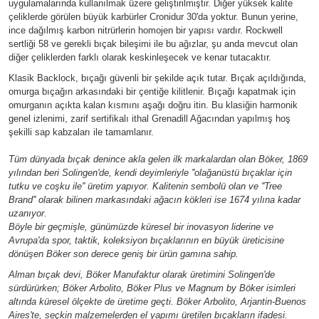
uygulamalarında kullanılmak üzere geliştirilmiştir. Diğer yüksek kalite
çeliklerde görülen büyük karbürler Cronidur 30'da yoktur. Bunun yerine,
ince dağılmış karbon nitrürlerin homojen bir yapısı vardır. Rockwell
sertliği 58 ve gerekli bıçak bileşimi ile bu ağızlar, şu anda mevcut olan
diğer çeliklerden farklı olarak keskinleşecek ve kenar tutacaktır.
Klasik Backlock, bıçağı güvenli bir şekilde açık tutar. Bıçak açıldığında,
omurga bıçağın arkasındaki bir çentiğe kilitlenir. Bıçağı kapatmak için
omurganın açıkta kalan kısmını aşağı doğru itin. Bu klasiğin harmonik
genel izlenimi, zarif sertifikalı ithal Grenadill Ağacından yapılmış hoş
şekilli sap kabzaları ile tamamlanır.
Tüm dünyada bıçak denince akla gelen ilk markalardan olan Böker, 1869
yılından beri Solingen'de, kendi deyimleriyle ''olağanüstü bıçaklar için
tutku ve coşku ile'' üretim yapıyor. Kalitenin sembolü olan ve ''Tree
Brand'' olarak bilinen markasındaki ağacın kökleri ise 1674 yılına kadar
uzanıyor.
Böyle bir geçmişle, günümüzde küresel bir inovasyon liderine ve
Avrupa'da spor, taktik, koleksiyon bıçaklarının en büyük üreticisine
dönüşen Böker son derece geniş bir ürün gamına sahip.
Alman bıçak devi, Böker Manufaktur olarak üretimini Solingen'de
sürdürürken; Böker Arbolito, Böker Plus ve Magnum by Böker isimleri
altında küresel ölçekte de üretime geçti. Böker Arbolito, Arjantin-Buenos
Aires'te, seçkin malzemelerden el yapımı üretilen bıçakların ifadesi.