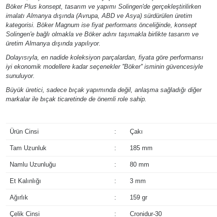
Böker Plus konsept, tasarım ve yapımı Solingen'de gerçekleştirilirken
imalatı Almanya dışında (Avrupa, ABD ve Asya) sürdürülen üretim
kategorisi. Böker Magnum ise fiyat performans önceliğinde, konsept
Solingen'e bağlı olmakla ve Böker adını taşımakla birlikte tasarım ve
üretim Almanya dışında yapılıyor.
Dolayısıyla, en nadide koleksiyon parçalardan, fiyata göre performansı
iyi ekonomik modellere kadar seçenekler ''Böker'' isminin güvencesiyle
sunuluyor.
Büyük üretici, sadece bıçak yapımında değil, anlaşma sağladığı diğer
markalar ile bıçak ticaretinde de önemli role sahip.
Ürün Cinsi
:
Çakı
Tam Uzunluk
:
185 mm
Namlu Uzunluğu
:
80 mm
Et Kalınlığı
:
3 mm
Ağırlık
:
159 gr
Çelik Cinsi
:
Cronidur-30