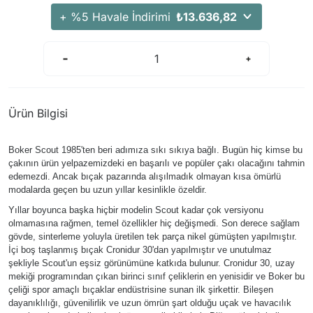
+ %5 Havale İndirimi
₺13.636,82
Ürün Bilgisi
Boker Scout 1985'ten beri adımıza sıkı sıkıya bağlı. Bugün hiç kimse bu
çakının ürün yelpazemizdeki en başarılı ve popüler çakı olacağını tahmin
edemezdi. Ancak bıçak pazarında alışılmadık olmayan kısa ömürlü
modalarda geçen bu uzun yıllar kesinlikle özeldir.
Yıllar boyunca başka hiçbir modelin Scout kadar çok versiyonu
olmamasına rağmen, temel özellikler hiç değişmedi. Son derece sağlam
gövde, sinterleme yoluyla üretilen tek parça nikel gümüşten yapılmıştır.
İçi boş taşlanmış bıçak Cronidur 30'dan yapılmıştır ve unutulmaz
şekliyle Scout'un eşsiz görünümüne katkıda bulunur. Cronidur 30, uzay
mekiği programından çıkan birinci sınıf çeliklerin en yenisidir ve Boker bu
çeliği spor amaçlı bıçaklar endüstrisine sunan ilk şirkettir. Bileşen
dayanıklılığı, güvenilirlik ve uzun ömrün şart olduğu uçak ve havacılık