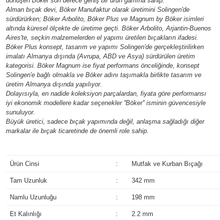
dönüşen Böker son derece geniş bir ürün gamına sahip.
Alman bıçak devi, Böker Manufaktur olarak üretimini Solingen'de
sürdürürken; Böker Arbolito, Böker Plus ve Magnum by Böker isimleri
altında küresel ölçekte de üretime geçti. Böker Arbolito, Arjantin-Buenos
Aires'te, seçkin malzemelerden el yapımı üretilen bıçakların ifadesi.
Böker Plus konsept, tasarım ve yapımı Solingen'de gerçekleştirilirken
imalatı Almanya dışında (Avrupa, ABD ve Asya) sürdürülen üretim
kategorisi. Böker Magnum ise fiyat performans önceliğinde, konsept
Solingen'e bağlı olmakla ve Böker adını taşımakla birlikte tasarım ve
üretim Almanya dışında yapılıyor.
Dolayısıyla, en nadide koleksiyon parçalardan, fiyata göre performansı
iyi ekonomik modellere kadar seçenekler ''Böker'' isminin güvencesiyle
sunuluyor.
Büyük üretici, sadece bıçak yapımında değil, anlaşma sağladığı diğer
markalar ile bıçak ticaretinde de önemli role sahip.
Ürün Cinsi
:
Mutfak ve Kurban Bıçağı
Tam Uzunluk
:
342 mm
Namlu Uzunluğu
:
198 mm
Et Kalınlığı
:
2.2 mm