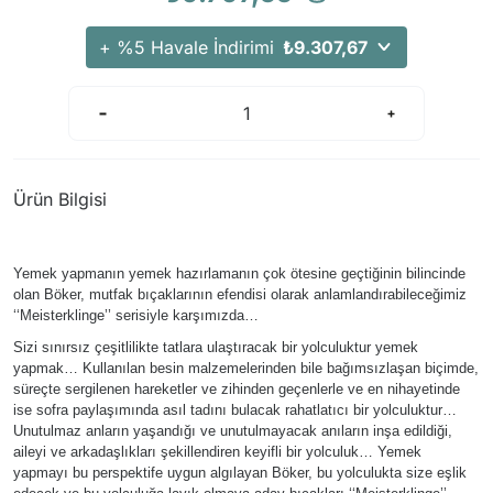
+ %5 Havale İndirimi
₺9.307,67
Ürün Bilgisi
Yemek yapmanın yemek hazırlamanın çok ötesine geçtiğinin bilincinde
olan Böker, mutfak bıçaklarının efendisi olarak anlamlandırabileceğimiz
‘‘Meisterklinge’’ serisiyle karşımızda…
Sizi sınırsız çeşitlilikte tatlara ulaştıracak bir yolculuktur yemek
yapmak… Kullanılan besin malzemelerinden bile bağımsızlaşan biçimde,
süreçte sergilenen hareketler ve zihinden geçenlerle ve en nihayetinde
ise sofra paylaşımında asıl tadını bulacak rahatlatıcı bir yolculuktur…
Unutulmaz anların yaşandığı ve unutulmayacak anıların inşa edildiği,
aileyi ve arkadaşlıkları şekillendiren keyifli bir yolculuk… Yemek
yapmayı bu perspektife uygun algılayan Böker, bu yolculukta size eşlik