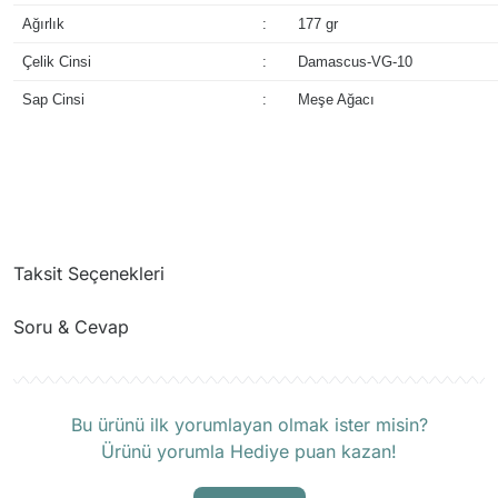
Ağırlık
:
177 gr
Çelik Cinsi
:
Damascus-VG-10
Sap Cinsi
:
Meşe Ağacı
Taksit Seçenekleri
Soru & Cevap
Ürün hakkında henüz soru sorulmamış.
Bu ürünü ilk yorumlayan olmak ister misin?
Ürünü yorumla Hediye puan kazan!
Soru Sor