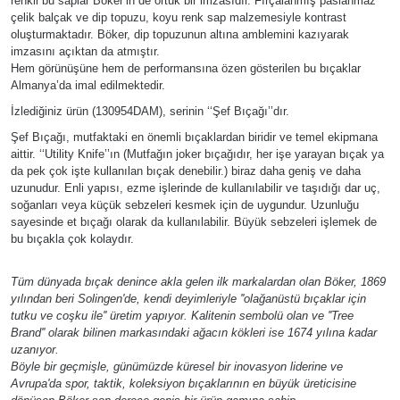
renkli bu saplar Böker’in de örtük bir imzasıdır. Fırçalanmış paslanmaz
çelik balçak ve dip topuzu, koyu renk sap malzemesiyle kontrast
oluşturmaktadır. Böker, dip topuzunun altına amblemini kazıyarak
imzasını açıktan da atmıştır.
Hem görünüşüne hem de performansına özen gösterilen bu bıçaklar
Almanya’da imal edilmektedir.
İzlediğiniz ürün (130954DAM), serinin ‘‘Şef Bıçağı’’dır.
Şef Bıçağı, mutfaktaki en önemli bıçaklardan biridir ve temel ekipmana
aittir. ‘‘Utility Knife’’ın (Mutfağın joker bıçağıdır, her işe yarayan bıçak ya
da pek çok işte kullanılan bıçak denebilir.) biraz daha geniş ve daha
uzunudur. Enli yapısı, ezme işlerinde de kullanılabilir ve taşıdığı dar uç,
soğanları veya küçük sebzeleri kesmek için de uygundur. Uzunluğu
sayesinde et bıçağı olarak da kullanılabilir. Büyük sebzeleri işlemek de
bu bıçakla çok kolaydır.
Tüm dünyada bıçak denince akla gelen ilk markalardan olan Böker, 1869
yılından beri Solingen'de, kendi deyimleriyle ''olağanüstü bıçaklar için
tutku ve coşku ile'' üretim yapıyor. Kalitenin sembolü olan ve ''Tree
Brand'' olarak bilinen markasındaki ağacın kökleri ise 1674 yılına kadar
uzanıyor.
Böyle bir geçmişle, günümüzde küresel bir inovasyon liderine ve
Avrupa'da spor, taktik, koleksiyon bıçaklarının en büyük üreticisine