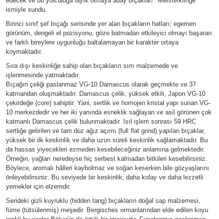
edecek ve bu yolculuğa layık olmaya aday bıçakları ‘‘Meisterklinge’’
ismiyle sundu.
Birinci sınıf şef bıçağı serisinde yer alan bıçakların hatları; egemen
görünüm, dengeli el pozisyonu, göze batmadan etkileyici olmayı başaran
ve farklı bireylere uygunluğu baltalamayan bir karakter ortaya
koymaktadır.
Sıra dışı keskinliğe sahip olan bıçakların sırrı malzemede ve
işlenmesinde yatmaktadır.
Bıçağın çeliği paslanmaz VG-10 Damascus olarak geçmekte ve 37
katmandan oluşmaktadır. Damascus çelik, yüksek etkili, Japon VG-10
çekirdeğe (core) sahiptir. Yani, sertlik ve homojen kristal yapı sunan VG-
10 merkezdedir ve her iki yanında esneklik sağlayan ve asil görünen çok
katmanlı Damascus çelik bulunmaktadır. Isıl işlem sonrası 59 HRC
sertliğe getirilen ve tam düz ağız açımı (full flat grind) yapılan bıçaklar,
yüksek bir ilk keskinlik ve daha uzun süreli keskinlik sağlamaktadır. Bu
da hassas yiyecekleri ezmeden kesebileceğiniz anlamına gelmektedir.
Örneğin, yağları neredeyse hiç serbest kalmadan bitkileri kesebilirsiniz.
Böylece, aromalı hâlleri kaybolmaz ve soğan keserken bile gözyaşlarını
önleyebilirsiniz. Bu seviyede bir keskinlik, daha kolay ve daha lezzetli
yemekler için elzemdir.
Serideki gizli kuyruklu (hidden tang) bıçakların doğal sap malzemesi,
füme (tütsülenmiş) meşedir. Bergisches ormanlarından elde edilen koyu