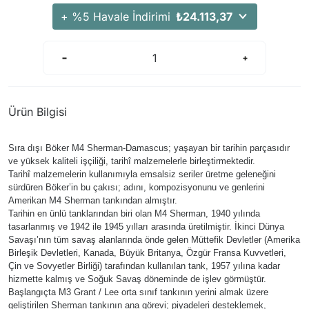
+ %5 Havale İndirimi
₺24.113,37
Ürün Bilgisi
Sıra dışı Böker M4 Sherman-Damascus; yaşayan bir tarihin parçasıdır
ve yüksek kaliteli işçiliği, tarihî malzemelerle birleştirmektedir.
Tarihî malzemelerin kullanımıyla emsalsiz seriler üretme geleneğini
sürdüren Böker’in bu çakısı; adını, kompozisyonunu ve genlerini
Amerikan M4 Sherman tankından almıştır.
Tarihin en ünlü tanklarından biri olan M4 Sherman, 1940 yılında
tasarlanmış ve 1942 ile 1945 yılları arasında üretilmiştir. İkinci Dünya
Savaşı’nın tüm savaş alanlarında önde gelen Müttefik Devletler (Amerika
Birleşik Devletleri, Kanada, Büyük Britanya, Özgür Fransa Kuvvetleri,
Çin ve Sovyetler Birliği) tarafından kullanılan tank, 1957 yılına kadar
hizmette kalmış ve Soğuk Savaş döneminde de işlev görmüştür.
Başlangıçta M3 Grant / Lee orta sınıf tankının yerini almak üzere
geliştirilen Sherman tankının ana görevi; piyadeleri desteklemek,