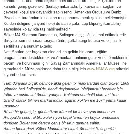
karakteristik ana tahrik dişlisi model alınarak üretilmiştir. Çakının ön
kanadı, geniş gözenekli (burlap) mikartadır. İyi kavranan, sağlam ve
çevresel koşullara dayanıklı sapın rengi, Amerikan Ordusu ve Deniz
Piyadeleri tarafından kullanılan rengi anımsatacak şekilde belirlenmiştir.
Kordon deliğine (lanyard hole) de sahip çakı, cep klipsi (çıkarılabilir)
sayesinde kolaylıkla taşınabilmektedir.
Böker M4 Sherman-Damascus, Solingen el işçiliği ile imal edilmektedir.
Bireysel seri numarası taşıyan ürün, şeffaf sergi kutusu ve orijinallik
sertifikasıyla sunulmaktadır.
Not: Satılan her bıçaktan elde edilen gelirin bir kısmı, eğitim
programlarını desteklemek ve Amerikan tarihinin gurur verici örneklerinin
bakımı ve korunması için ‘‘Savaş Zamanındaki Amerikalılar Müzesi’’ne
gitmektedir. Müze hakkında daha fazla bilgi için
www.NMAW.org
adresini
ziyaret edebilirsiniz.
Tüm dünyada bıçak denince akla gelen ilk markalardan olan Böker, 1869
yılından beri Solingen'de, kendi deyimleriyle ''olağanüstü bıçaklar için
tutku ve coşku ile'' üretim yapıyor. Kalitenin sembolü olan ve ''Tree
Brand'' olarak bilinen markasındaki ağacın kökleri ise 1674 yılına kadar
uzanıyor.
Böyle bir geçmişle, günümüzde küresel bir inovasyon liderine ve
Avrupa'da spor, taktik, koleksiyon bıçaklarının en büyük üreticisine
dönüşen Böker son derece geniş bir ürün gamına sahip.
Alman bıçak devi, Böker Manufaktur olarak üretimini Solingen'de