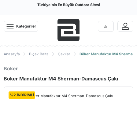
Türkiye'nin En Büyük Outdoor Sitesi
Kategoriler
Anasayfa
Bıçak Balta
Çakılar
Böker Manufaktur M4 Sherman
Böker
Böker Manufaktur M4 Sherman-Damascus Çakı
%2 İNDİRİMLİ