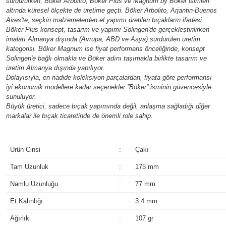
sürdürürken; Böker Arbolito, Böker Plus ve Magnum by Böker isimleri
altında küresel ölçekte de üretime geçti. Böker Arbolito, Arjantin-Buenos
Aires'te, seçkin malzemelerden el yapımı üretilen bıçakların ifadesi.
Böker Plus konsept, tasarım ve yapımı Solingen'de gerçekleştirilirken
imalatı Almanya dışında (Avrupa, ABD ve Asya) sürdürülen üretim
kategorisi. Böker Magnum ise fiyat performans önceliğinde, konsept
Solingen'e bağlı olmakla ve Böker adını taşımakla birlikte tasarım ve
üretim Almanya dışında yapılıyor.
Dolayısıyla, en nadide koleksiyon parçalardan, fiyata göre performansı
iyi ekonomik modellere kadar seçenekler ''Böker'' isminin güvencesiyle
sunuluyor.
Büyük üretici, sadece bıçak yapımında değil, anlaşma sağladığı diğer
markalar ile bıçak ticaretinde de önemli role sahip.
Ürün Cinsi
:
Çakı
Tam Uzunluk
:
175 mm
Namlu Uzunluğu
:
77 mm
Et Kalınlığı
:
3.4 mm
Ağırlık
:
107 gr