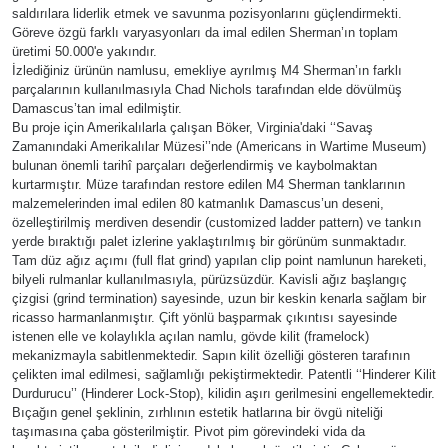
saldırılara liderlik etmek ve savunma pozisyonlarını güçlendirmekti.
Göreve özgü farklı varyasyonları da imal edilen Sherman’ın toplam
üretimi 50.000'e yakındır.
İzlediğiniz ürünün namlusu, emekliye ayrılmış M4 Sherman’ın farklı
parçalarının kullanılmasıyla Chad Nichols tarafından elde dövülmüş
Damascus’tan imal edilmiştir.
Bu proje için Amerikalılarla çalışan Böker, Virginia'daki ‘‘Savaş
Zamanındaki Amerikalılar Müzesi’’nde (Americans in Wartime Museum)
bulunan önemli tarihî parçaları değerlendirmiş ve kaybolmaktan
kurtarmıştır. Müze tarafından restore edilen M4 Sherman tanklarının
malzemelerinden imal edilen 80 katmanlık Damascus’un deseni,
özelleştirilmiş merdiven desendir (customized ladder pattern) ve tankın
yerde bıraktığı palet izlerine yaklaştırılmış bir görünüm sunmaktadır.
Tam düz ağız açımı (full flat grind) yapılan clip point namlunun hareketi,
bilyeli rulmanlar kullanılmasıyla, pürüzsüzdür. Kavisli ağız başlangıç
çizgisi (grind termination) sayesinde, uzun bir keskin kenarla sağlam bir
ricasso harmanlanmıştır. Çift yönlü başparmak çıkıntısı sayesinde
istenen elle ve kolaylıkla açılan namlu, gövde kilit (framelock)
mekanizmayla sabitlenmektedir. Sapın kilit özelliği gösteren tarafının
çelikten imal edilmesi, sağlamlığı pekiştirmektedir. Patentli ‘‘Hinderer Kilit
Durdurucu’’ (Hinderer Lock-Stop), kilidin aşırı gerilmesini engellemektedir.
Bıçağın genel şeklinin, zırhlının estetik hatlarına bir övgü niteliği
taşımasına çaba gösterilmiştir. Pivot pim görevindeki vida da