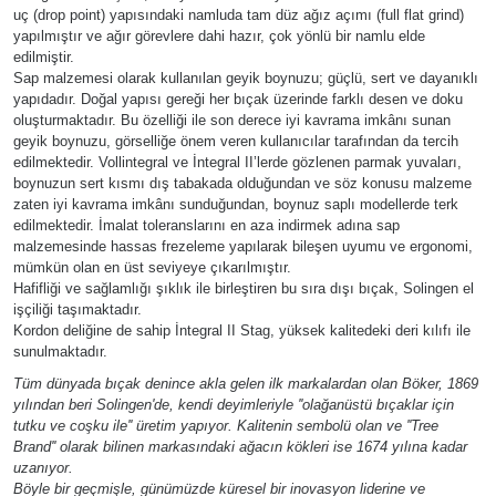
uç (drop point) yapısındaki namluda tam düz ağız açımı (full flat grind)
yapılmıştır ve ağır görevlere dahi hazır, çok yönlü bir namlu elde
edilmiştir.
Sap malzemesi olarak kullanılan geyik boynuzu; güçlü, sert ve dayanıklı
yapıdadır. Doğal yapısı gereği her bıçak üzerinde farklı desen ve doku
oluşturmaktadır. Bu özelliği ile son derece iyi kavrama imkânı sunan
geyik boynuzu, görselliğe önem veren kullanıcılar tarafından da tercih
edilmektedir. Vollintegral ve İntegral II’lerde gözlenen parmak yuvaları,
boynuzun sert kısmı dış tabakada olduğundan ve söz konusu malzeme
zaten iyi kavrama imkânı sunduğundan, boynuz saplı modellerde terk
edilmektedir. İmalat toleranslarını en aza indirmek adına sap
malzemesinde hassas frezeleme yapılarak bileşen uyumu ve ergonomi,
mümkün olan en üst seviyeye çıkarılmıştır.
Hafifliği ve sağlamlığı şıklık ile birleştiren bu sıra dışı bıçak, Solingen el
işçiliği taşımaktadır.
Kordon deliğine de sahip İntegral II Stag, yüksek kalitedeki deri kılıfı ile
sunulmaktadır.
Tüm dünyada bıçak denince akla gelen ilk markalardan olan Böker, 1869
yılından beri Solingen'de, kendi deyimleriyle ''olağanüstü bıçaklar için
tutku ve coşku ile'' üretim yapıyor. Kalitenin sembolü olan ve ''Tree
Brand'' olarak bilinen markasındaki ağacın kökleri ise 1674 yılına kadar
uzanıyor.
Böyle bir geçmişle, günümüzde küresel bir inovasyon liderine ve