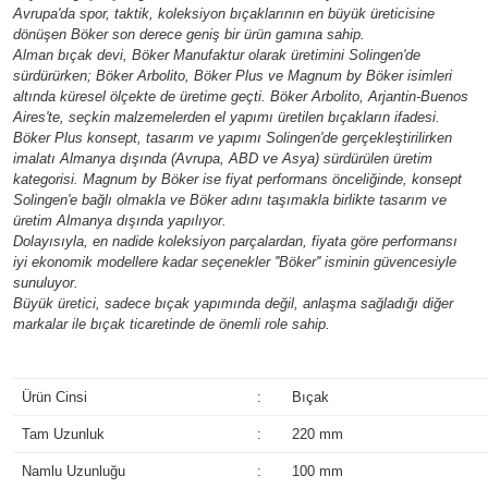
Avrupa'da spor, taktik, koleksiyon bıçaklarının en büyük üreticisine
dönüşen Böker son derece geniş bir ürün gamına sahip.
Alman bıçak devi, Böker Manufaktur olarak üretimini Solingen'de
sürdürürken; Böker Arbolito, Böker Plus ve Magnum by Böker isimleri
altında küresel ölçekte de üretime geçti. Böker Arbolito, Arjantin-Buenos
Aires'te, seçkin malzemelerden el yapımı üretilen bıçakların ifadesi.
Böker Plus konsept, tasarım ve yapımı Solingen'de gerçekleştirilirken
imalatı Almanya dışında (Avrupa, ABD ve Asya) sürdürülen üretim
kategorisi. Magnum by Böker ise fiyat performans önceliğinde, konsept
Solingen'e bağlı olmakla ve Böker adını taşımakla birlikte tasarım ve
üretim Almanya dışında yapılıyor.
Dolayısıyla, en nadide koleksiyon parçalardan, fiyata göre performansı
iyi ekonomik modellere kadar seçenekler ''Böker'' isminin güvencesiyle
sunuluyor.
Büyük üretici, sadece bıçak yapımında değil, anlaşma sağladığı diğer
markalar ile bıçak ticaretinde de önemli role sahip.
Ürün Cinsi
:
Bıçak
Tam Uzunluk
:
220 mm
Namlu Uzunluğu
:
100 mm