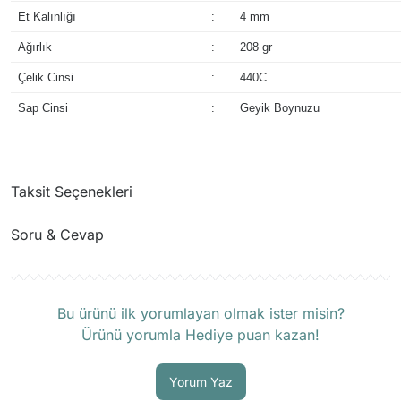
Et Kalınlığı
:
4 mm
Ağırlık
:
208 gr
Çelik Cinsi
:
440C
Sap Cinsi
:
Geyik Boynuzu
Taksit Seçenekleri
Soru & Cevap
Ürün hakkında henüz soru sorulmamış.
Bu ürünü ilk yorumlayan olmak ister misin?
Ürünü yorumla Hediye puan kazan!
Soru Sor
Yorum Yaz