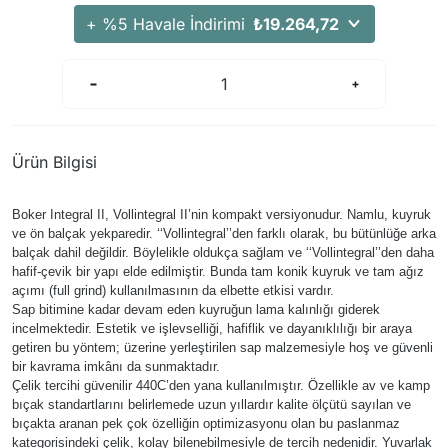
Arama Kurtarma Dronları
+ %5 Havale İndirimi
₺19.264,72
Arama Kurtarma Termal Kameraları
Arama Kurtarma Solunum Ekipmanları
Arama Kurtarma Sistemleri
Arama Kurtarma Bug Out Bag
Ürün Bilgisi
Arama Kurtarma Eğitim Mankenleri
Arama Kurtarma Merdiveni
Boker Integral II, Vollintegral II’nin kompakt versiyonudur. Namlu, kuyruk
Arama Kurtarma İniş ve Emniyet Aletleri
ve ön balçak yekparedir. ‘‘Vollintegral’’den farklı olarak, bu bütünlüğe arka
balçak dahil değildir. Böylelikle oldukça sağlam ve ‘‘Vollintegral’’den daha
Arama Kurtarma Kiti
hafif-çevik bir yapı elde edilmiştir. Bunda tam konik kuyruk ve tam ağız
açımı (full grind) kullanılmasının da elbette etkisi vardır.
Arama Kurtarma El Tipi Gpsler
Sap bitimine kadar devam eden kuyruğun lama kalınlığı giderek
Arama Kurtarma Uydu İletişim Cihazları
incelmektedir. Estetik ve işlevselliği, hafiflik ve dayanıklılığı bir araya
getiren bu yöntem; üzerine yerleştirilen sap malzemesiyle hoş ve güvenli
bir kavrama imkânı da sunmaktadır.
Çelik tercihi güvenilir 440C’den yana kullanılmıştır. Özellikle av ve kamp
bıçak standartlarını belirlemede uzun yıllardır kalite ölçütü sayılan ve
bıçakta aranan pek çok özelliğin optimizasyonu olan bu paslanmaz
kategorisindeki çelik, kolay bilenebilmesiyle de tercih nedenidir. Yuvarlak