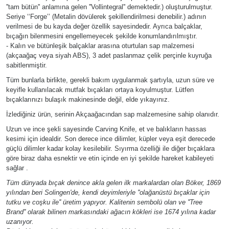
''tam bütün'' anlamına gelen ''Vollintegral'' demektedir.) oluşturulmuştur.
Seriye ‘‘Forge’’ (Metalin dövülerek şekillendirilmesi denebilir.) adının
verilmesi de bu kayda değer özellik sayesindedir. Ayrıca balçaklar,
bıçağın bilenmesini engellemeyecek şekilde konumlandırılmıştır.
- Kalın ve bütünleşik balçaklar arasına oturtulan sap malzemesi
(akçaağaç veya siyah ABS), 3 adet paslanmaz çelik perçinle kuyruğa
sabitlenmiştir.
Tüm bunlarla birlikte, gerekli bakım uygulanmak şartıyla, uzun süre ve
keyifle kullanılacak mutfak bıçakları ortaya koyulmuştur. Lütfen
bıçaklarınızı bulaşık makinesinde değil, elde yıkayınız.
İzlediğiniz ürün, serinin Akçaağacından sap malzemesine sahip olanıdır.
Uzun ve ince şekli sayesinde Carving Knife, et ve balıkların hassas
kesimi için idealdir. Son derece ince dilimler, küpler veya eşit derecede
güçlü dilimler kadar kolay kesilebilir. Sıyırma özelliği ile diğer bıçaklara
göre biraz daha esnektir ve etin içinde en iyi şekilde hareket kabileyeti
sağlar .
Tüm dünyada bıçak denince akla gelen ilk markalardan olan Böker, 1869
yılından beri Solingen'de, kendi deyimleriyle ''olağanüstü bıçaklar için
tutku ve coşku ile'' üretim yapıyor. Kalitenin sembolü olan ve ''Tree
Brand'' olarak bilinen markasındaki ağacın kökleri ise 1674 yılına kadar
uzanıyor.