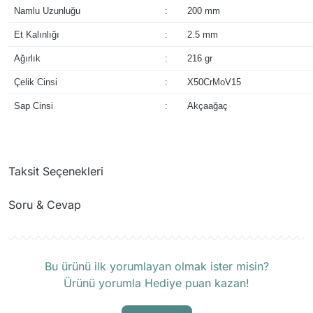
Namlu Uzunluğu
:
200 mm
Et Kalınlığı
:
2.5 mm
Ağırlık
:
216 gr
Çelik Cinsi
:
X50CrMoV15
Sap Cinsi
:
Akçaağaç
Taksit Seçenekleri
Soru & Cevap
Ürün hakkında henüz soru sorulmamış.
Bu ürünü ilk yorumlayan olmak ister misin?
Ürünü yorumla Hediye puan kazan!
Soru Sor