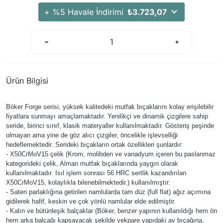
+ %5 Havale İndirimi
₺3.723,07
Ürün Bilgisi
Böker Forge serisi, yüksek kalitedeki mutfak bıçaklarını kolay erişilebilir
fiyatlara sunmayı amaçlamaktadır. Yenilikçi ve dinamik çizgilere sahip
seride, birinci sınıf, klasik materyaller kullanılmaktadır. Gösteriş peşinde
olmayan ama yine de göz alıcı çizgiler, öncelikle işlevselliği
hedeflemektedir. Serideki bıçakların ortak özellikleri şunlardır:
- X50CrMoV15 çelik (Krom, molibden ve vanadyum içeren bu paslanmaz
kategorideki çelik, Alman mutfak bıçaklarında yaygın olarak
kullanılmaktadır. Isıl işlem sonrası 56 HRC sertlik kazandırılan
X50CrMoV15, kolaylıkla bilenebilmektedir.) kullanılmıştır.
- Saten parlaklığına getirilen namlularda tam düz (full flat) ağız açımına
gidilerek hafif, keskin ve çok yönlü namlular elde edilmiştir.
- Kalın ve bütünleşik balçaklar (Böker, benzer yapının kullanıldığı hem ön
hem arka balçağı kapsayacak şekilde yekpare yapıdaki av bıçağına,