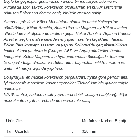
Böyle bir geçmişle, günümüzde küresel bir inovasyon liderine ve
Avrupa'da spor, taktik, koleksiyon bıçaklarının en büyük üreticisine
dönüşen Böker son derece geniş bir ürün gamına sahip.
Alman bıçak devi, Böker Manufaktur olarak üretimini Solingen'de
sürdürürken; Böker Arbolito, Böker Plus ve Magnum by Böker isimleri
altında küresel ölçekte de üretime geçti. Böker Arbolito, Arjantin-Buenos
Aires'te, seçkin malzemelerden el yapımı üretilen bıçakların ifadesi.
Böker Plus konsept, tasarım ve yapımı Solingen'de gerçekleştirilirken
imalatı Almanya dışında (Avrupa, ABD ve Asya) sürdürülen üretim
kategorisi. Böker Magnum ise fiyat performans önceliğinde, konsept
Solingen'e bağlı olmakla ve Böker adını taşımakla birlikte tasarım ve
üretim Almanya dışında yapılıyor.
Dolayısıyla, en nadide koleksiyon parçalardan, fiyata göre performansı
iyi ekonomik modellere kadar seçenekler ''Böker'' isminin güvencesiyle
sunuluyor.
Büyük üretici, sadece bıçak yapımında değil, anlaşma sağladığı diğer
markalar ile bıçak ticaretinde de önemli role sahip.
Ürün Cinsi
:
Mutfak ve Kurban Bıçağı
Tam Uzunluk
:
320 mm