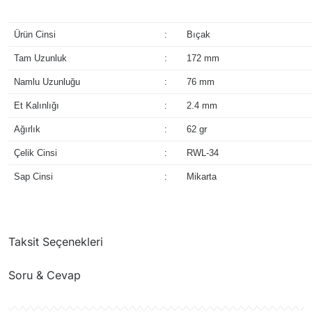
Ürün Cinsi
:
Bıçak
Tam Uzunluk
:
172 mm
Namlu Uzunluğu
:
76 mm
Et Kalınlığı
:
2.4 mm
Ağırlık
:
62 gr
Çelik Cinsi
:
RWL-34
Sap Cinsi
:
Mikarta
Taksit Seçenekleri
Soru & Cevap