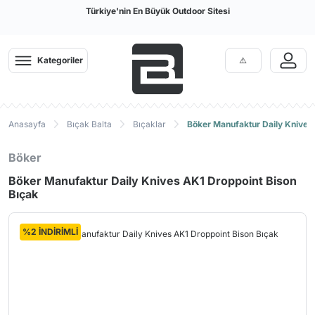
Türkiye'nin En Büyük Outdoor Sitesi
Kategoriler
Anasayfa
Bıçak Balta
Bıçaklar
Böker Manufaktur Daily Knives
Böker
Böker Manufaktur Daily Knives AK1 Droppoint Bison
Bıçak
%2 İNDİRİMLİ