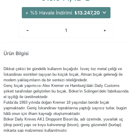
+ %5 Havale İndirimi
₺13.247,20
Ürün Bilgisi
Dikkat çekici bir gündelik kullanım bıçağıdır. İsveç toz metal çeliği ve
İskandinav esintileri taşıyan bu küçük bıçak, Alman bıçak geleneği ile
modern yaklaşımların da bir sentezi niteliğindedir.
Genç bıçak yapımcısı Alex Kremer ve Hamburg’daki Daily Customs
şirketi tarafından geliştirilen bu bıçak, Böker’in Solingen’deki fabrikasında
el işçiliği ile üretilmektedir.
Fulda’da 1993 yılında doğan Kremer 18 yaşından beridir bıçak
yapmaktadır. Geniş İskandinav topraklarına yaptığı sayısız turlar, bugün
hâlâ onun için ilham kaynağı oluşturmaktadır.
Böker Daily Knives AK1 Droppoint Bison’da, adı üzerinde, yuvarlak uç
(drop point) yapı ve koyu kahverengi (bison), geniş gözenekli (burlap)
mikarta sap malzemesi kullanılmıştır.