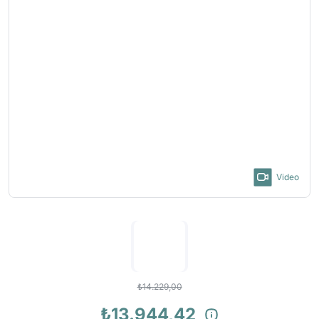
Video
₺14.229,00
₺13.944,42