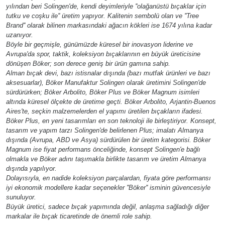
yılından beri Solingen'de, kendi deyimleriyle ''olağanüstü bıçaklar için
tutku ve coşku ile'' üretim yapıyor. Kalitenin sembolü olan ve ''Tree
Brand'' olarak bilinen markasındaki ağacın kökleri ise 1674 yılına kadar
uzanıyor.
Böyle bir geçmişle, günümüzde küresel bir inovasyon liderine ve
Avrupa'da spor, taktik, koleksiyon bıçaklarının en büyük üreticisine
dönüşen Böker; son derece geniş bir ürün gamına sahip.
Alman bıçak devi, bazı istisnalar dışında (bazı mutfak ürünleri ve bazı
aksesuarlar), Böker Manufaktur Solingen olarak üretimini Solingen'de
sürdürürken; Böker Arbolito, Böker Plus ve Böker Magnum isimleri
altında küresel ölçekte de üretime geçti. Böker Arbolito, Arjantin-Buenos
Aires'te, seçkin malzemelerden el yapımı üretilen bıçakların ifadesi.
Böker Plus, en yeni tasarımları en son teknoloji ile birleştiriyor. Konsept,
tasarım ve yapım tarzı Solingen'de belirlenen Plus; imalatı Almanya
dışında (Avrupa, ABD ve Asya) sürdürülen bir üretim kategorisi. Böker
Magnum ise fiyat performans önceliğinde, konsept Solingen'e bağlı
olmakla ve Böker adını taşımakla birlikte tasarım ve üretim Almanya
dışında yapılıyor.
Dolayısıyla, en nadide koleksiyon parçalardan, fiyata göre performansı
iyi ekonomik modellere kadar seçenekler ''Böker'' isminin güvencesiyle
sunuluyor.
Büyük üretici, sadece bıçak yapımında değil, anlaşma sağladığı diğer
markalar ile bıçak ticaretinde de önemli role sahip.