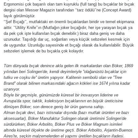
Ergonomisi çok başarılı olan tam kuyruklu (full tang) bu bıçaklar bir bıçak
dergisi olan Messer Magazin tarafından ‘‘tarz ödülü’’ne (Concept Award)
layık görülmüştür.
‘‘Şef Bıçağı’’, mutfaktaki en önemli bıçaklardan biridir ve temel ekipmana
aittir. ‘‘Utility Knife’’ın (Mutfağın joker bıçağıdır, her işe yarayan bıçak ya
da pek çok işte kullanılan bıçak denebilir.) biraz daha geniş ve daha
uzunudur. Taşıdığı dar uç, soğanları veya küçük sebzeleri kesmek için
de uygundur. Uzunluğu sayesinde et bıçağı olarak da kullanılabilir. Büyük
sebzeleri işlemek de bu bıçakla çok kolaydır.
Tüm dünyada bıçak denince akla gelen ilk markalardan olan Böker, 1869
yılından beri Solingen'de, kendi deyimleriyle ''olağanüstü bıçaklar için
tutku ve coşku ile'' üretim yapıyor. Kalitenin sembolü olan ve ''Tree
Brand'' olarak bilinen markasındaki ağacın kökleri ise 1674 yılına kadar
uzanıyor.
Böyle bir geçmişle, günümüzde küresel bir inovasyon liderine ve
Avrupa'da spor, taktik, koleksiyon bıçaklarının en büyük üreticisine
dönüşen Böker; son derece geniş bir ürün gamına sahip.
Alman bıçak devi, bazı istisnalar dışında (bazı mutfak ürünleri ve bazı
aksesuarlar), Böker Manufaktur Solingen olarak üretimini Solingen'de
sürdürürken; Böker Arbolito, Böker Plus ve Böker Magnum isimleri
altında küresel ölçekte de üretime geçti. Böker Arbolito, Arjantin-Buenos
Aires'te, seçkin malzemelerden el yapımı üretilen bıçakların ifadesi.