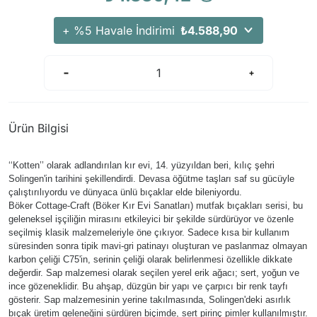
Arama Kurtarma Dronları
+ %5 Havale İndirimi
₺4.588,90
Arama Kurtarma Termal Kameraları
Arama Kurtarma Solunum Ekipmanları
Arama Kurtarma Sistemleri
Arama Kurtarma Bug Out Bag
Arama Kurtarma Eğitim Mankenleri
Ürün Bilgisi
Arama Kurtarma Merdiveni
Arama Kurtarma İniş ve Emniyet Aletleri
‘‘Kotten’’ olarak adlandırılan kır evi, 14. yüzyıldan beri, kılıç şehri
Solingen'in tarihini şekillendirdi. Devasa öğütme taşları saf su gücüyle
Arama Kurtarma Kiti
çalıştırılıyordu ve dünyaca ünlü bıçaklar elde bileniyordu.
Böker Cottage-Craft (Böker Kır Evi Sanatları) mutfak bıçakları serisi, bu
Arama Kurtarma El Tipi Gpsler
geleneksel işçiliğin mirasını etkileyici bir şekilde sürdürüyor ve özenle
Arama Kurtarma Uydu İletişim Cihazları
seçilmiş klasik malzemeleriyle öne çıkıyor. Sadece kısa bir kullanım
süresinden sonra tipik mavi-gri patinayı oluşturan ve paslanmaz olmayan
karbon çeliği C75'in, serinin çeliği olarak belirlenmesi özellikle dikkate
değerdir. Sap malzemesi olarak seçilen yerel erik ağacı; sert, yoğun ve
ince gözeneklidir. Bu ahşap, düzgün bir yapı ve çarpıcı bir renk tayfı
gösterir. Sap malzemesinin yerine takılmasında, Solingen'deki asırlık
bıçak üretim geleneğini sürdüren biçimde, sert pirinç pimler kullanılmıştır.