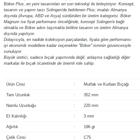
Böker Plus, en yeni tasarımları en son teknoloji ile birleştiriyor. Konsept,
tasarım ve yapım tarzı Solingen'de belirlenen Plus; imalatı Almanya
dışında (Avrupa, ABD ve Asya) sürdürülen bir üretim kategorisi. Böker
Magnum ise fiyat performans önceliğinde, konsept Solingen'e bağlı
olmakla ve Böker adını taşımakla birlikte tasarım ve üretim Almanya
dışında yapılıyor.
Dolayısıyla, en nadide koleksiyon parçalardan, fiyata göre performansı
iyi ekonomik modellere kadar seçenekler ''Böker'' isminin güvencesiyle
sunuluyor.
Büyük üretici, sadece bıçak yapımında değil, anlaşma sağladığı diğer
markalar ile bıçak ticaretinde de önemli role sahip.
Ürün Cinsi
:
Mutfak ve Kurban Bıçağı
Tam Uzunluk
:
352 mm
Namlu Uzunluğu
:
220 mm
Et Kalınlığı
:
3 mm
Ağırlık
:
196 gr
Çelik Cinsi
:
C75