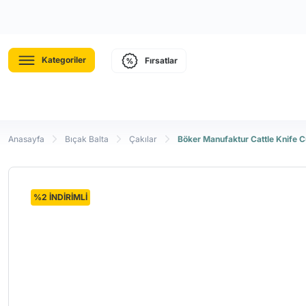
Kategoriler
Fırsatlar
Anasayfa
Bıçak Balta
Çakılar
Böker Manufaktur Cattle Knife C
%2 İNDİRİMLİ