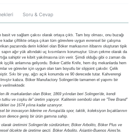
ekleri
Soru & Cevap
nin basit ve sağlam çakısı olarak ortaya çıktı. Tam boy olması, onu buzağı
 kadar çiftlikte ortaya çıkan tüm görevlere uygun evrensel bir çalışma
rikan pazarında derin kökleri olan Böker markasının itibarını oluşturan tipik
sı, sapın ağır yük altındaki uç kısımlarını korumuştur. Uzun çekme olarak da
tırtığa sahiptir ve kibrit yakılmasına izin verir. Şimdi olduğu gibi o zaman da
rçek işçilik anlamına geliyordu. Boker Cattle Knife, hem dış mekanlarda hem
r ve görevler için uygun olan tam boyutlu bir slipjoint çakıdır. Çelik
miştir. Sıkı bir yay, ağzı açık konumda ve 90 derecede tutar. Kahverengi
pılmıştır kabza. Böker Manufactory Solingen'de tamamen el yapımı bir
le verilmektedir.
n ilk markalardan olan Böker, 1869 yılından beri Solingen'de, kendi
n tutku ve coşku ile'' üretim yapıyor. Kalitenin sembolü olan ve ''Tree Brand''
ökleri ise 1674 yılına kadar uzanıyor.
l bir inovasyon liderine ve Avrupa'da spor, taktik, koleksiyon bıçaklarının
son derece geniş bir ürün gamına sahip.
olarak üretimini Solingen'de sürdürürken; Böker Arbolito, Böker Plus ve
esel ölçekte de üretime geçti. Böker Arbolito, Arjantin-Buenos Aires'te,