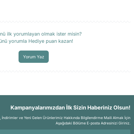
rün hakkında henüz soru sorulmamış.
nü ilk yorumlayan olmak ister misin?
ünü yorumla Hediye puan kazan!
Soru Sor
Yorum Yaz
Kampanyalarımızdan İlk Sizin Haberiniz Olsun!
İndirimler ve Yeni Gelen Ürünlerimiz Hakkında Bilgilendirme Maili Almak İçin
Aşağıdaki Bölüme E-posta Adresinizi Giriniz.