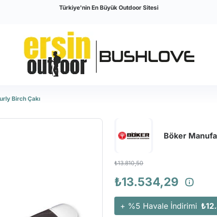
Türkiye'nin En Büyük Outdoor Sitesi
urly Birch Çakı
Böker Manufak
₺13.810,50
₺13.534,29
+ %5 Havale İndirimi
₺12