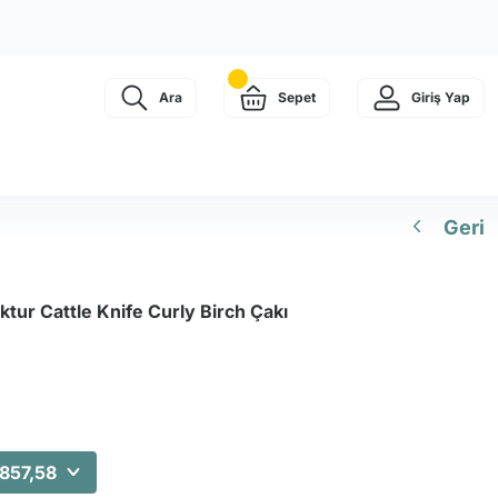
Ara
Sepet
Giriş Yap
Geri
tur Cattle Knife Curly Birch Çakı
.857,58