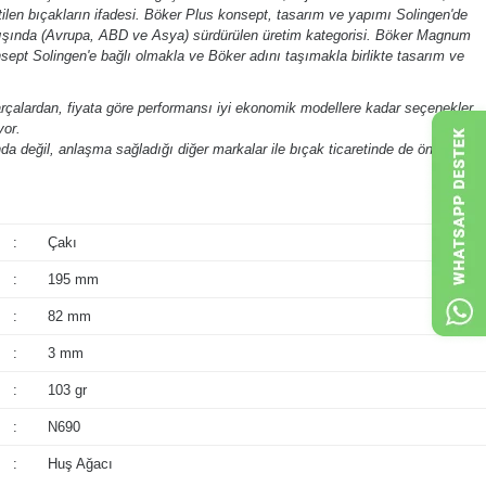
ilen bıçakların ifadesi. Böker Plus konsept, tasarım ve yapımı Solingen'de
 dışında (Avrupa, ABD ve Asya) sürdürülen üretim kategorisi. Böker Magnum
nsept Solingen'e bağlı olmakla ve Böker adını taşımakla birlikte tasarım ve
arçalardan, fiyata göre performansı iyi ekonomik modellere kadar seçenekler
yor.
a değil, anlaşma sağladığı diğer markalar ile bıçak ticaretinde de önemli
:
Çakı
:
195 mm
:
82 mm
:
3 mm
:
103 gr
:
N690
:
Huş Ağacı