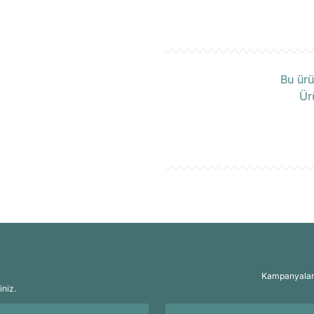
Ü
Bu ürü
Ür
Kampanyalar, 
iniz.