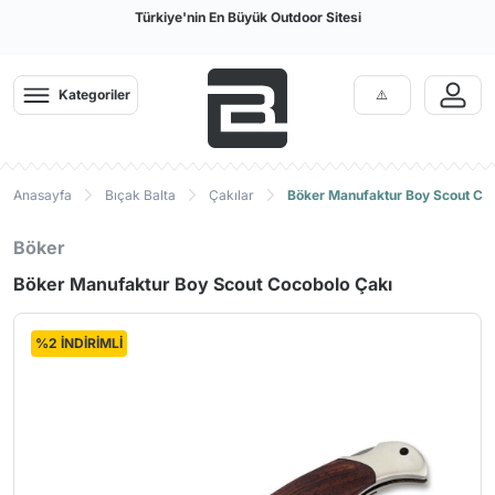
Türkiye'nin En Büyük Outdoor Sitesi
Kategoriler
Anasayfa
Bıçak Balta
Çakılar
Böker Manufaktur Boy Scout Co
Böker
Böker Manufaktur Boy Scout Cocobolo Çakı
%2 İNDİRİMLİ