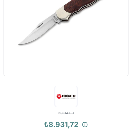
₺9.114,00
₺8.931,72