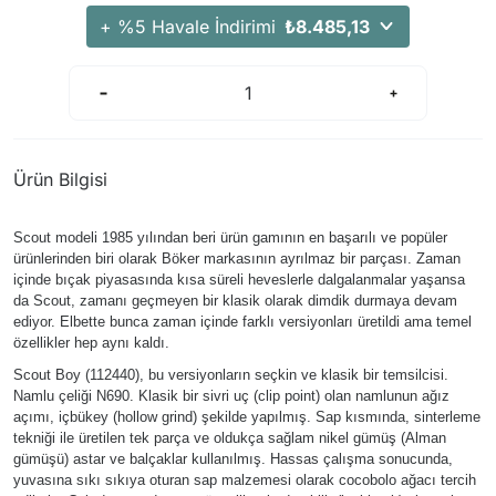
+ %5 Havale İndirimi
₺8.485,13
Ürün Bilgisi
Scout modeli 1985 yılından beri ürün gamının en başarılı ve popüler
ürünlerinden biri olarak Böker markasının ayrılmaz bir parçası. Zaman
içinde bıçak piyasasında kısa süreli heveslerle dalgalanmalar yaşansa
da Scout, zamanı geçmeyen bir klasik olarak dimdik durmaya devam
ediyor. Elbette bunca zaman içinde farklı versiyonları üretildi ama temel
özellikler hep aynı kaldı.
Scout Boy (112440), bu versiyonların seçkin ve klasik bir temsilcisi.
Namlu çeliği N690. Klasik bir sivri uç (clip point) olan namlunun ağız
açımı, içbükey (hollow grind) şekilde yapılmış. Sap kısmında, sinterleme
tekniği ile üretilen tek parça ve oldukça sağlam nikel gümüş (Alman
gümüşü) astar ve balçaklar kullanılmış. Hassas çalışma sonucunda,
yuvasına sıkı sıkıya oturan sap malzemesi olarak cocobolo ağacı tercih