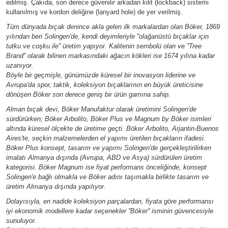
edilmiş. Çakıda, son derece güvenilir arkadan kilit (lockback) sistemi
kullanılmış ve kordon deliğine (lanyard hole) de yer verilmiş.
Tüm dünyada bıçak denince akla gelen ilk markalardan olan Böker, 1869
yılından beri Solingen'de, kendi deyimleriyle ''olağanüstü bıçaklar için
tutku ve coşku ile'' üretim yapıyor. Kalitenin sembolü olan ve ''Tree
Brand'' olarak bilinen markasındaki ağacın kökleri ise 1674 yılına kadar
uzanıyor.
Böyle bir geçmişle, günümüzde küresel bir inovasyon liderine ve
Avrupa'da spor, taktik, koleksiyon bıçaklarının en büyük üreticisine
dönüşen Böker son derece geniş bir ürün gamına sahip.
Alman bıçak devi, Böker Manufaktur olarak üretimini Solingen'de
sürdürürken; Böker Arbolito, Böker Plus ve Magnum by Böker isimleri
altında küresel ölçekte de üretime geçti. Böker Arbolito, Arjantin-Buenos
Aires'te, seçkin malzemelerden el yapımı üretilen bıçakların ifadesi.
Böker Plus konsept, tasarım ve yapımı Solingen'de gerçekleştirilirken
imalatı Almanya dışında (Avrupa, ABD ve Asya) sürdürülen üretim
kategorisi. Böker Magnum ise fiyat performans önceliğinde, konsept
Solingen'e bağlı olmakla ve Böker adını taşımakla birlikte tasarım ve
üretim Almanya dışında yapılıyor.
Dolayısıyla, en nadide koleksiyon parçalardan, fiyata göre performansı
iyi ekonomik modellere kadar seçenekler ''Böker'' isminin güvencesiyle
sunuluyor.