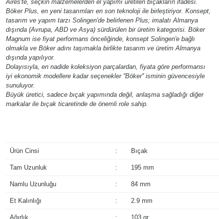
Aires'te, seçkin malzemelerden el yapımı üretilen bıçakların ifadesi.
Böker Plus, en yeni tasarımları en son teknoloji ile birleştiriyor. Konsept,
tasarım ve yapım tarzı Solingen'de belirlenen Plus; imalatı Almanya
dışında (Avrupa, ABD ve Asya) sürdürülen bir üretim kategorisi. Böker
Magnum ise fiyat performans önceliğinde, konsept Solingen'e bağlı
olmakla ve Böker adını taşımakla birlikte tasarım ve üretim Almanya
dışında yapılıyor.
Dolayısıyla, en nadide koleksiyon parçalardan, fiyata göre performansı
iyi ekonomik modellere kadar seçenekler ''Böker'' isminin güvencesiyle
sunuluyor.
Büyük üretici, sadece bıçak yapımında değil, anlaşma sağladığı diğer
markalar ile bıçak ticaretinde de önemli role sahip.
Ürün Cinsi
:
Bıçak
Tam Uzunluk
:
195 mm
Namlu Uzunluğu
:
84 mm
Et Kalınlığı
:
2.9 mm
Ağırlık
:
103 gr