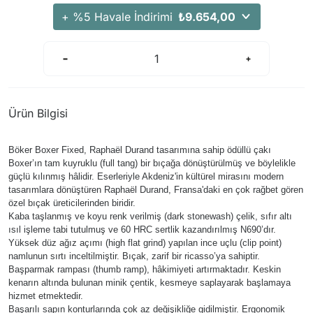
Arama Kurtarma Dronları
+ %5 Havale İndirimi
₺9.654,00
Arama Kurtarma Termal Kameraları
Arama Kurtarma Solunum Ekipmanları
Arama Kurtarma Sistemleri
Arama Kurtarma Bug Out Bag
Ürün Bilgisi
Arama Kurtarma Eğitim Mankenleri
Arama Kurtarma Merdiveni
Böker Boxer Fixed, Raphaël Durand tasarımına sahip ödüllü çakı
Arama Kurtarma İniş ve Emniyet Aletleri
Boxer’ın tam kuyruklu (full tang) bir bıçağa dönüştürülmüş ve böylelikle
güçlü kılınmış hâlidir. Eserleriyle Akdeniz'in kültürel mirasını modern
Arama Kurtarma Kiti
tasarımlara dönüştüren Raphaël Durand, Fransa'daki en çok rağbet gören
özel bıçak üreticilerinden biridir.
Arama Kurtarma El Tipi Gpsler
Kaba taşlanmış ve koyu renk verilmiş (dark stonewash) çelik, sıfır altı
Arama Kurtarma Uydu İletişim Cihazları
ısıl işleme tabi tutulmuş ve 60 HRC sertlik kazandırılmış N690’dır.
Yüksek düz ağız açımı (high flat grind) yapılan ince uçlu (clip point)
namlunun sırtı inceltilmiştir. Bıçak, zarif bir ricasso’ya sahiptir.
Başparmak rampası (thumb ramp), hâkimiyeti artırmaktadır. Keskin
kenarın altında bulunan minik çentik, kesmeye saplayarak başlamaya
hizmet etmektedir.
Başarılı sapın konturlarında çok az değişikliğe gidilmiştir. Ergonomik