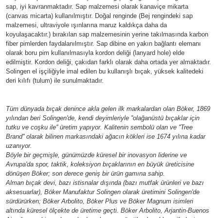
sap, iyi kavranmaktadır. Sap malzemesi olarak kanaviçe mikarta
(canvas micarta) kullanılmıştır. Doğal renginde (Bej rengindeki sap
malzemesi, ultraviyole ışınlarına maruz kaldıkça daha da
koyulaşacaktır.) bırakılan sap malzemesinin yerine takılmasında karbon
fiber pimlerden faydalanılmıştır. Sap dibine en yakın bağlantı elemanı
olarak boru pim kullanılmasıyla kordon deliği (lanyard hole) elde
edilmiştir. Kordon deliği, çakıdan farklı olarak daha ortada yer almaktadır.
Solingen el işçiliğiyle imal edilen bu kullanışlı bıçak, yüksek kalitedeki
deri kılıfı (tulum) ile sunulmaktadır.
Tüm dünyada bıçak denince akla gelen ilk markalardan olan Böker, 1869
yılından beri Solingen'de, kendi deyimleriyle ''olağanüstü bıçaklar için
tutku ve coşku ile'' üretim yapıyor. Kalitenin sembolü olan ve ''Tree
Brand'' olarak bilinen markasındaki ağacın kökleri ise 1674 yılına kadar
uzanıyor.
Böyle bir geçmişle, günümüzde küresel bir inovasyon liderine ve
Avrupa'da spor, taktik, koleksiyon bıçaklarının en büyük üreticisine
dönüşen Böker; son derece geniş bir ürün gamına sahip.
Alman bıçak devi, bazı istisnalar dışında (bazı mutfak ürünleri ve bazı
aksesuarlar), Böker Manufaktur Solingen olarak üretimini Solingen'de
sürdürürken; Böker Arbolito, Böker Plus ve Böker Magnum isimleri
altında küresel ölçekte de üretime geçti. Böker Arbolito, Arjantin-Buenos