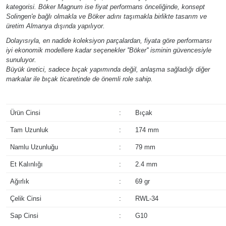
kategorisi. Böker Magnum ise fiyat performans önceliğinde, konsept
Solingen'e bağlı olmakla ve Böker adını taşımakla birlikte tasarım ve
üretim Almanya dışında yapılıyor.
Dolayısıyla, en nadide koleksiyon parçalardan, fiyata göre performansı
iyi ekonomik modellere kadar seçenekler ''Böker'' isminin güvencesiyle
sunuluyor.
Büyük üretici, sadece bıçak yapımında değil, anlaşma sağladığı diğer
markalar ile bıçak ticaretinde de önemli role sahip.
Ürün Cinsi
:
Bıçak
Tam Uzunluk
:
174 mm
Namlu Uzunluğu
:
79 mm
Et Kalınlığı
:
2.4 mm
Ağırlık
:
69 gr
Çelik Cinsi
:
RWL-34
Sap Cinsi
:
G10