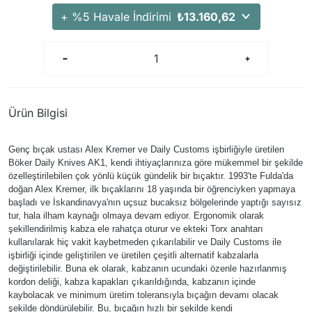
Arama Kurtarma Dronları
+ %5 Havale İndirimi
₺13.160,62
Arama Kurtarma Termal Kameraları
Arama Kurtarma Solunum Ekipmanları
Arama Kurtarma Sistemleri
Arama Kurtarma Bug Out Bag
Ürün Bilgisi
Arama Kurtarma Eğitim Mankenleri
Arama Kurtarma Merdiveni
Genç bıçak ustası Alex Kremer ve Daily Customs işbirliğiyle üretilen
Arama Kurtarma İniş ve Emniyet Aletleri
Böker Daily Knives AK1, kendi ihtiyaçlarınıza göre mükemmel bir şekilde
özelleştirilebilen çok yönlü küçük gündelik bir bıçaktır. 1993'te Fulda'da
Arama Kurtarma Kiti
doğan Alex Kremer, ilk bıçaklarını 18 yaşında bir öğrenciyken yapmaya
başladı ve İskandinavya'nın uçsuz bucaksız bölgelerinde yaptığı sayısız
Arama Kurtarma El Tipi Gpsler
tur, hala ilham kaynağı olmaya devam ediyor. Ergonomik olarak
Arama Kurtarma Uydu İletişim Cihazları
şekillendirilmiş kabza ele rahatça oturur ve ekteki Torx anahtarı
kullanılarak hiç vakit kaybetmeden çıkarılabilir ve Daily Customs ile
işbirliği içinde geliştirilen ve üretilen çeşitli alternatif kabzalarla
değiştirilebilir. Buna ek olarak, kabzanın ucundaki özenle hazırlanmış
kordon deliği, kabza kapakları çıkarıldığında, kabzanın içinde
kaybolacak ve minimum üretim toleransıyla bıçağın devamı olacak
şekilde döndürülebilir. Bu, bıçağın hızlı bir şekilde kendi