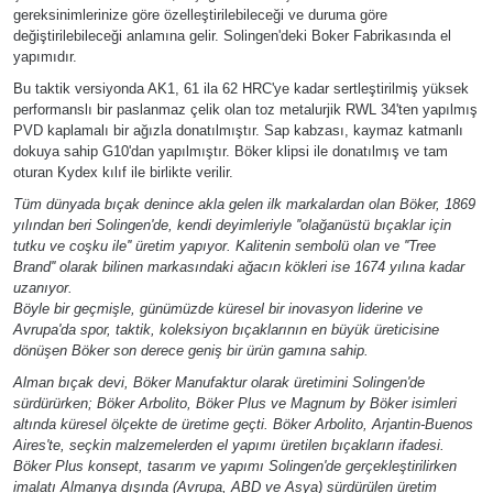
gereksinimlerinize göre özelleştirilebileceği ve duruma göre
değiştirilebileceği anlamına gelir. Solingen'deki Boker Fabrikasında el
yapımıdır.
Bu taktik versiyonda AK1, 61 ila 62 HRC'ye kadar sertleştirilmiş yüksek
performanslı bir paslanmaz çelik olan toz metalurjik RWL 34'ten yapılmış
PVD kaplamalı bir ağızla donatılmıştır. Sap kabzası, kaymaz katmanlı
dokuya sahip G10'dan yapılmıştır. Böker klipsi ile donatılmış ve tam
oturan Kydex kılıf ile birlikte verilir.
Tüm dünyada bıçak denince akla gelen ilk markalardan olan Böker, 1869
yılından beri Solingen'de, kendi deyimleriyle ''olağanüstü bıçaklar için
tutku ve coşku ile'' üretim yapıyor. Kalitenin sembolü olan ve ''Tree
Brand'' olarak bilinen markasındaki ağacın kökleri ise 1674 yılına kadar
uzanıyor.
Böyle bir geçmişle, günümüzde küresel bir inovasyon liderine ve
Avrupa'da spor, taktik, koleksiyon bıçaklarının en büyük üreticisine
dönüşen Böker son derece geniş bir ürün gamına sahip.
Alman bıçak devi, Böker Manufaktur olarak üretimini Solingen'de
sürdürürken; Böker Arbolito, Böker Plus ve Magnum by Böker isimleri
altında küresel ölçekte de üretime geçti. Böker Arbolito, Arjantin-Buenos
Aires'te, seçkin malzemelerden el yapımı üretilen bıçakların ifadesi.
Böker Plus konsept, tasarım ve yapımı Solingen'de gerçekleştirilirken
imalatı Almanya dışında (Avrupa, ABD ve Asya) sürdürülen üretim