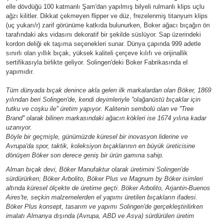
elle dövdüğü 100 katmanlı Şam'dan yapılmış bilyeli rulmanlı klips uçlu
ağzı kilitler. Dikkat çekmeyen flipper ve düz, frezelenmiş titanyum klips
(uç yukarı/r) zarif görünüme katkıda bulunurken, Boker ağacı bıçağın ön
tarafındaki aks vidasını dekoratif bir şekilde süslüyor. Sap üzerindeki
kordon deliği ek taşıma seçenekleri sunar. Dünya çapında 999 adetle
sınırlı olan yıllık bıçak, yüksek kaliteli çerçeve kılıfı ve orijinallik
sertifikasıyla birlikte geliyor. Solingen'deki Boker Fabrikasında el
yapımıdır.
Tüm dünyada bıçak denince akla gelen ilk markalardan olan Böker, 1869
yılından beri Solingen'de, kendi deyimleriyle ''olağanüstü bıçaklar için
tutku ve coşku ile'' üretim yapıyor. Kalitenin sembolü olan ve ''Tree
Brand'' olarak bilinen markasındaki ağacın kökleri ise 1674 yılına kadar
uzanıyor.
Böyle bir geçmişle, günümüzde küresel bir inovasyon liderine ve
Avrupa'da spor, taktik, koleksiyon bıçaklarının en büyük üreticisine
dönüşen Böker son derece geniş bir ürün gamına sahip.
Alman bıçak devi, Böker Manufaktur olarak üretimini Solingen'de
sürdürürken; Böker Arbolito, Böker Plus ve Magnum by Böker isimleri
altında küresel ölçekte de üretime geçti. Böker Arbolito, Arjantin-Buenos
Aires'te, seçkin malzemelerden el yapımı üretilen bıçakların ifadesi.
Böker Plus konsept, tasarım ve yapımı Solingen'de gerçekleştirilirken
imalatı Almanya dışında (Avrupa, ABD ve Asya) sürdürülen üretim