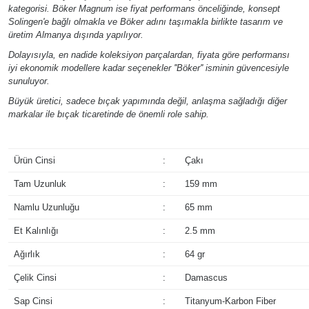
kategorisi. Böker Magnum ise fiyat performans önceliğinde, konsept
Solingen'e bağlı olmakla ve Böker adını taşımakla birlikte tasarım ve
üretim Almanya dışında yapılıyor.
Dolayısıyla, en nadide koleksiyon parçalardan, fiyata göre performansı
iyi ekonomik modellere kadar seçenekler ''Böker'' isminin güvencesiyle
sunuluyor.
Büyük üretici, sadece bıçak yapımında değil, anlaşma sağladığı diğer
markalar ile bıçak ticaretinde de önemli role sahip.
Ürün Cinsi
:
Çakı
Tam Uzunluk
:
159 mm
Namlu Uzunluğu
:
65 mm
Et Kalınlığı
:
2.5 mm
Ağırlık
:
64 gr
Çelik Cinsi
:
Damascus
Sap Cinsi
:
Titanyum-Karbon Fiber