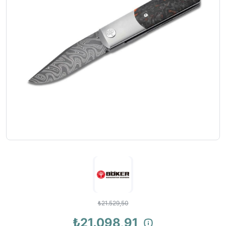
₺21.529,50
₺21.098,91