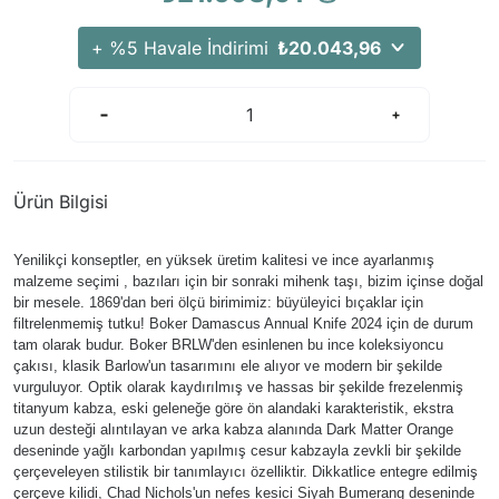
+ %5 Havale İndirimi
₺20.043,96
Ürün Bilgisi
Yenilikçi konseptler, en yüksek üretim kalitesi ve ince ayarlanmış
malzeme seçimi , bazıları için bir sonraki mihenk taşı, bizim içinse doğal
bir mesele. 1869'dan beri ölçü birimimiz: büyüleyici bıçaklar için
filtrelenmemiş tutku! Boker Damascus Annual Knife 2024 için de durum
tam olarak budur. Boker BRLW'den esinlenen bu ince koleksiyoncu
çakısı, klasik Barlow'un tasarımını ele alıyor ve modern bir şekilde
vurguluyor. Optik olarak kaydırılmış ve hassas bir şekilde frezelenmiş
titanyum kabza, eski geleneğe göre ön alandaki karakteristik, ekstra
uzun desteği alıntılayan ve arka kabza alanında Dark Matter Orange
deseninde yağlı karbondan yapılmış cesur kabzayla zevkli bir şekilde
çerçeveleyen stilistik bir tanımlayıcı özelliktir. Dikkatlice entegre edilmiş
çerçeve kilidi, Chad Nichols'un nefes kesici Siyah Bumerang deseninde