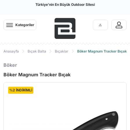
Türkiye'nin En Büyük Outdoor Sitesi
Kategoriler
Anasayfa
Bıçak Balta
Bıçaklar
Böker Magnum Tracker Bıçak
Böker
Böker Magnum Tracker Bıçak
%2 İNDİRİMLİ