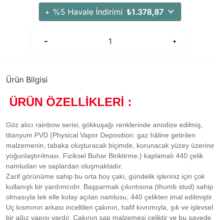
+ %5 Havale İndirimi
₺1.378,87
Ürün Bilgisi
ÜRÜN ÖZELLİKLERİ :
Göz alıcı rainbow serisi, gökkuşağı renklerinde anodize edilmiş,
titanyum PVD (Physical Vapor Deposition: gaz hâline getirilen
malzemenin, tabaka oluşturacak biçimde, korunacak yüzey üzerine
yoğunlaştırılması. Fiziksel Buhar Biriktirme.) kaplamalı 440 çelik
namludan ve saplardan oluşmaktadır.
Zarif görünüme sahip bu orta boy çakı, gündelik işleriniz için çok
kullanışlı bir yardımcıdır. Başparmak çıkıntısına (thumb stud) sahip
olmasıyla tek elle kolay açılan namlusu, 440 çelikten imal edilmiştir.
Uç kısmının arkası inceltilen çakının, hafif kıvrımıyla, şık ve işlevsel
bir ağız yapısı vardır. Çakının sap malzemesi çeliktir ve bu sayede