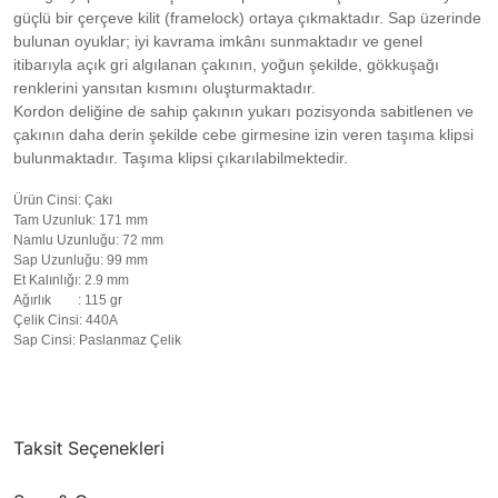
güçlü bir çerçeve kilit (framelock) ortaya çıkmaktadır. Sap üzerinde
bulunan oyuklar; iyi kavrama imkânı sunmaktadır ve genel
itibarıyla açık gri algılanan çakının, yoğun şekilde, gökkuşağı
renklerini yansıtan kısmını oluşturmaktadır.
Kordon deliğine de sahip çakının yukarı pozisyonda sabitlenen ve
çakının daha derin şekilde cebe girmesine izin veren taşıma klipsi
bulunmaktadır. Taşıma klipsi çıkarılabilmektedir.
Ürün Cinsi
: Çakı
Tam Uzunluk
: 171 mm
Namlu Uzunluğu
: 72 mm
Sap Uzunluğu
: 99 mm
Et Kalınlığı
: 2.9 mm
Ağırlık
: 115 gr
Çelik Cinsi
: 440A
Sap Cinsi
: Paslanmaz Çelik
Taksit Seçenekleri