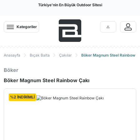
Türkiye'nin En Büyük Outdoor Sitesi
Kategoriler
Anasayfa
Bıçak Balta
Çakılar
Böker Magnum Steel Rainbow Ç
Böker
Böker Magnum Steel Rainbow Çakı
%2 İNDİRİMLİ