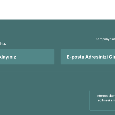
Kampanyalar, 
iniz.
layınız
İnternet site
edilmesi am