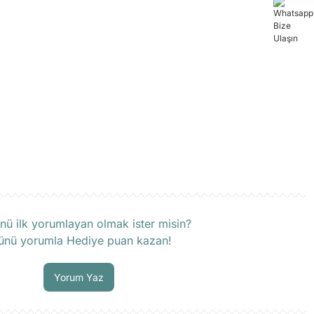
rün hakkında henüz soru sorulmamış.
nü ilk yorumlayan olmak ister misin?
ünü yorumla Hediye puan kazan!
Soru Sor
Yorum Yaz