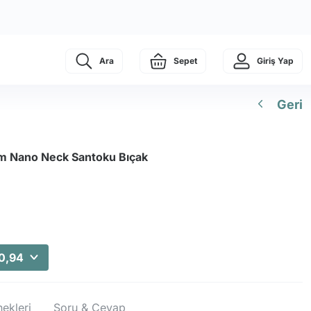
Ara
Sepet
Giriş Yap
Geri
 Nano Neck Santoku Bıçak
0,94
ekleri
Soru & Cevap