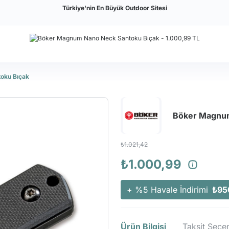
Türkiye'nin En Büyük Outdoor Sitesi
oku Bıçak
Böker Magnum
₺1.021,42
₺1.000,99
+ %5 Havale İndirimi
₺95
Ürün Bilgisi
Taksit Seçen