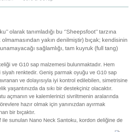
ku’’ olarak tanımladığı bu ‘’Sheepsfoot’’ tarzına
k olmamasından yakın denilmiştir) bıçak; kendisinin
n sunamayacağı sağlamlığı, tam kuyruk (full tang)
çeliği ve G10 sap malzemesi bulunmaktadır. Hem
siyah renktedir. Geniş parmak oyuğu ve G10 sap
ranan ve dolayısıyla iyi kontrol edilebilen, simetrisine
lik yaşantınızda da sıkı bir destekçiniz olacaktır.
u açmanın ve kalemlerinizi sivriltmenin aralarında
görevlere hazır olmak için yanınızdan ayırmak
an bir bıçaktır.
lıf ile sunulan Nano Neck Santoku, kordon deliğine de