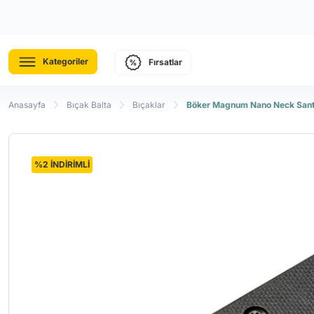
Kategoriler
Fırsatlar
Anasayfa
Bıçak Balta
Bıçaklar
Böker Magnum Nano Neck Sant
%2 İNDİRİMLİ