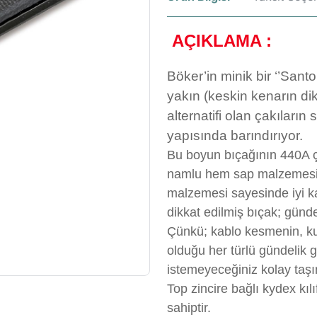
AÇIKLAMA :
Böker’in minik bir ‘’Santo
yakın (keskin kenarın di
alternatifi olan çakıları
yapısında barındırıyor.
Bu boyun bıçağının 440A 
namlu hem sap malzemesi 
malzemesi sayesinde iyi kav
dikkat edilmiş bıçak; günde
Çünkü; kablo kesmenin, kut
olduğu her türlü gündelik 
istemeyeceğiniz kolay taşın
Top zincire bağlı kydex kı
sahiptir.