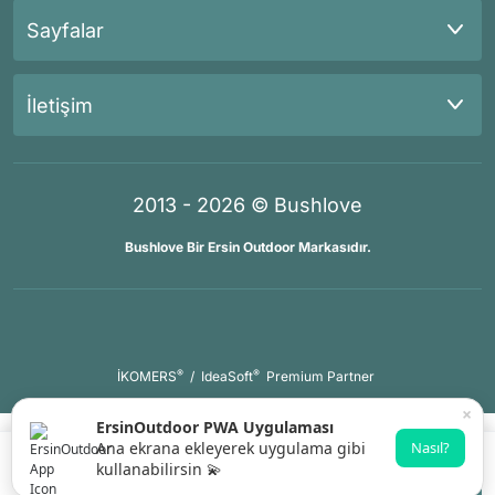
Sayfalar
İletişim
2013 - 2026 © Bushlove
Bushlove Bir Ersin Outdoor Markasıdır.
®
®
İKOMERS
/
IdeaSoft
Premium Partner
×
ErsinOutdoor PWA Uygulaması
Ana ekrana ekleyerek uygulama gibi
Nasıl?
kullanabilirsin 💫
Sepete Ekle
Whatsapp Destek