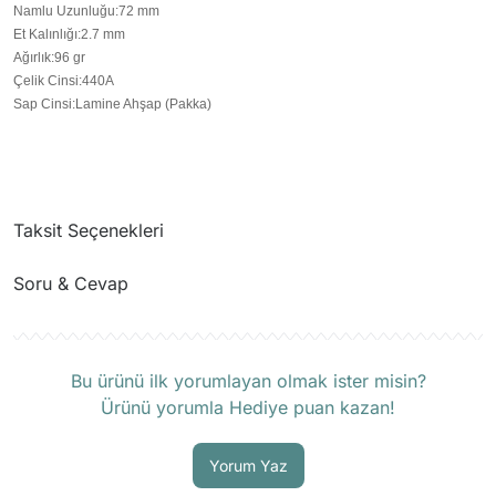
Namlu Uzunluğu
:
72 mm
Et Kalınlığı
:
2.7 mm
Ağırlık
:
96 gr
Çelik Cinsi
:
440A
Sap Cinsi
:
Lamine Ahşap (Pakka)
Taksit Seçenekleri
Soru & Cevap
Ürün hakkında henüz soru sorulmamış.
Bu ürünü ilk yorumlayan olmak ister misin?
Ürünü yorumla Hediye puan kazan!
Soru Sor
Yorum Yaz