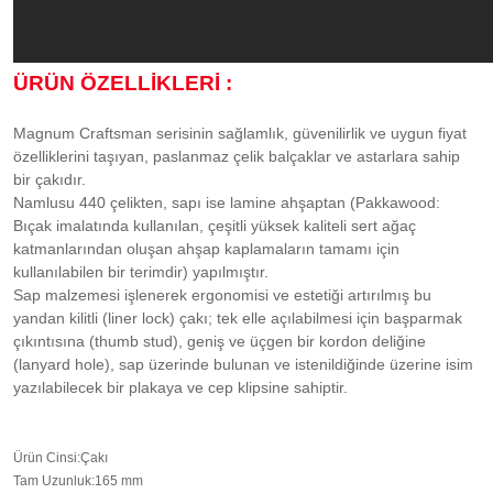
ÜRÜN ÖZELLİKLERİ :
Magnum Craftsman serisinin sağlamlık, güvenilirlik ve uygun fiyat
özelliklerini taşıyan, paslanmaz çelik balçaklar ve astarlara sahip
bir çakıdır.
Namlusu 440 çelikten, sapı ise lamine ahşaptan (Pakkawood:
Bıçak imalatında kullanılan, çeşitli yüksek kaliteli sert ağaç
katmanlarından oluşan ahşap kaplamaların tamamı için
kullanılabilen bir terimdir) yapılmıştır.
Sap malzemesi işlenerek ergonomisi ve estetiği artırılmış bu
yandan kilitli (liner lock) çakı; tek elle açılabilmesi için başparmak
çıkıntısına (thumb stud), geniş ve üçgen bir kordon deliğine
(lanyard hole), sap üzerinde bulunan ve istenildiğinde üzerine isim
yazılabilecek bir plakaya ve cep klipsine sahiptir.
Ürün Cinsi
:
Çakı
Tam Uzunluk
:
165 mm