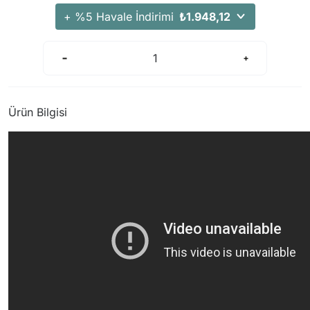
Arama Kurtarma Dronları
+ %5 Havale İndirimi
₺1.948,12
Arama Kurtarma Termal Kameraları
Arama Kurtarma Solunum Ekipmanları
Arama Kurtarma Sistemleri
Arama Kurtarma Bug Out Bag
Ürün Bilgisi
Arama Kurtarma Eğitim Mankenleri
Arama Kurtarma Merdiveni
Arama Kurtarma İniş ve Emniyet Aletleri
Arama Kurtarma Kiti
Arama Kurtarma El Tipi Gpsler
Arama Kurtarma Uydu İletişim Cihazları