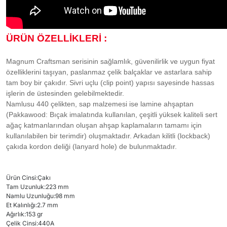
ÜRÜN ÖZELLİKLERİ :
Magnum Craftsman serisinin sağlamlık, güvenilirlik ve uygun fiyat
özelliklerini taşıyan, paslanmaz çelik balçaklar ve astarlara sahip
tam boy bir çakıdır. Sivri uçlu (clip point) yapısı sayesinde hassas
işlerin de üstesinden gelebilmektedir.
Namlusu 440 çelikten, sap malzemesi ise lamine ahşaptan
(Pakkawood: Bıçak imalatında kullanılan, çeşitli yüksek kaliteli sert
ağaç katmanlarından oluşan ahşap kaplamaların tamamı için
kullanılabilen bir terimdir) oluşmaktadır. Arkadan kilitli (lockback)
çakıda kordon deliği (lanyard hole) de bulunmaktadır.
Ürün Cinsi
:
Çakı
Tam Uzunluk
:
223 mm
Namlu Uzunluğu
:
98 mm
Et Kalınlığı
:
2.7 mm
Ağırlık
:
153 gr
Çelik Cinsi
:
440A