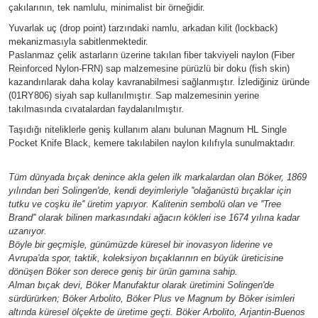
çakılarının, tek namlulu, minimalist bir örneğidir.
Yuvarlak uç (drop point) tarzındaki namlu, arkadan kilit (lockback)
mekanizmasıyla sabitlenmektedir.
Paslanmaz çelik astarların üzerine takılan fiber takviyeli naylon (Fiber
Reinforced Nylon-FRN) sap malzemesine pürüzlü bir doku (fish skin)
kazandırılarak daha kolay kavranabilmesi sağlanmıştır. İzlediğiniz üründe
(01RY806) siyah sap kullanılmıştır. Sap malzemesinin yerine
takılmasında cıvatalardan faydalanılmıştır.
Taşıdığı niteliklerle geniş kullanım alanı bulunan Magnum HL Single
Pocket Knife Black, kemere takılabilen naylon kılıfıyla sunulmaktadır.
Tüm dünyada bıçak denince akla gelen ilk markalardan olan Böker, 1869
yılından beri Solingen'de, kendi deyimleriyle ''olağanüstü bıçaklar için
tutku ve coşku ile'' üretim yapıyor. Kalitenin sembolü olan ve ''Tree
Brand'' olarak bilinen markasındaki ağacın kökleri ise 1674 yılına kadar
uzanıyor.
Böyle bir geçmişle, günümüzde küresel bir inovasyon liderine ve
Avrupa'da spor, taktik, koleksiyon bıçaklarının en büyük üreticisine
dönüşen Böker son derece geniş bir ürün gamına sahip.
Alman bıçak devi, Böker Manufaktur olarak üretimini Solingen'de
sürdürürken; Böker Arbolito, Böker Plus ve Magnum by Böker isimleri
altında küresel ölçekte de üretime geçti. Böker Arbolito, Arjantin-Buenos