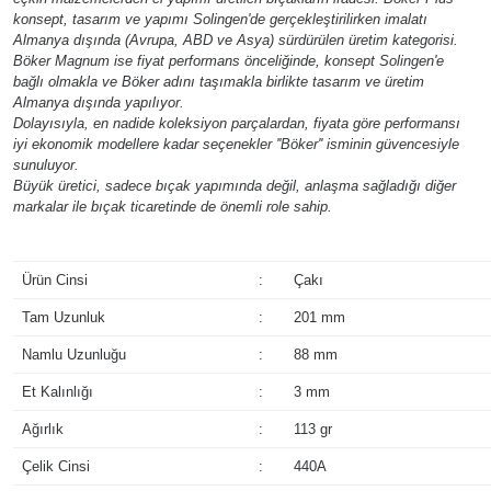
konsept, tasarım ve yapımı Solingen'de gerçekleştirilirken imalatı
Almanya dışında (Avrupa, ABD ve Asya) sürdürülen üretim kategorisi.
Böker Magnum ise fiyat performans önceliğinde, konsept Solingen'e
bağlı olmakla ve Böker adını taşımakla birlikte tasarım ve üretim
Almanya dışında yapılıyor.
Dolayısıyla, en nadide koleksiyon parçalardan, fiyata göre performansı
iyi ekonomik modellere kadar seçenekler ''Böker'' isminin güvencesiyle
sunuluyor.
Büyük üretici, sadece bıçak yapımında değil, anlaşma sağladığı diğer
markalar ile bıçak ticaretinde de önemli role sahip.
Ürün Cinsi
:
Çakı
Tam Uzunluk
:
201 mm
Namlu Uzunluğu
:
88 mm
Et Kalınlığı
:
3 mm
Ağırlık
:
113 gr
Çelik Cinsi
:
440A