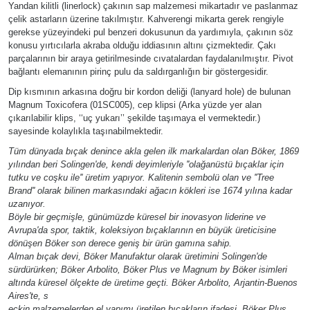
Yandan kilitli (linerlock) çakının sap malzemesi mikartadır ve paslanmaz
çelik astarların üzerine takılmıştır. Kahverengi mikarta gerek rengiyle
gerekse yüzeyindeki pul benzeri dokusunun da yardımıyla, çakının söz
konusu yırtıcılarla akraba olduğu iddiasının altını çizmektedir. Çakı
parçalarının bir araya getirilmesinde cıvatalardan faydalanılmıştır. Pivot
bağlantı elemanının pirinç pulu da saldırganlığın bir göstergesidir.
Dip kısmının arkasına doğru bir kordon deliği (lanyard hole) de bulunan
Magnum Toxicofera (01SC005), cep klipsi (Arka yüzde yer alan
çıkarılabilir klips, ‘‘uç yukarı’’ şekilde taşımaya el vermektedir.)
sayesinde kolaylıkla taşınabilmektedir.
Tüm dünyada bıçak denince akla gelen ilk markalardan olan Böker, 1869
yılından beri Solingen'de, kendi deyimleriyle ''olağanüstü bıçaklar için
tutku ve coşku ile'' üretim yapıyor. Kalitenin sembolü olan ve ''Tree
Brand'' olarak bilinen markasındaki ağacın kökleri ise 1674 yılına kadar
uzanıyor.
Böyle bir geçmişle, günümüzde küresel bir inovasyon liderine ve
Avrupa'da spor, taktik, koleksiyon bıçaklarının en büyük üreticisine
dönüşen Böker son derece geniş bir ürün gamına sahip.
Alman bıçak devi, Böker Manufaktur olarak üretimini Solingen'de
sürdürürken; Böker Arbolito, Böker Plus ve Magnum by Böker isimleri
altında küresel ölçekte de üretime geçti. Böker Arbolito, Arjantin-Buenos
Aires'te, s
eçkin malzemelerden el yapımı üretilen bıçakların ifadesi. Böker Plus