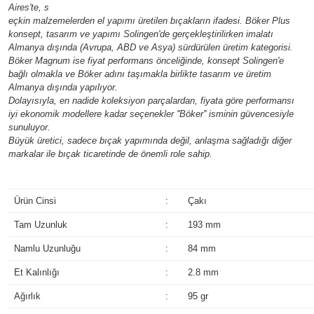
Aires'te, s
eçkin malzemelerden el yapımı üretilen bıçakların ifadesi. Böker Plus
konsept, tasarım ve yapımı Solingen'de gerçekleştirilirken imalatı
Almanya dışında (Avrupa, ABD ve Asya) sürdürülen üretim kategorisi.
Böker Magnum ise fiyat performans önceliğinde, konsept Solingen'e
bağlı olmakla ve Böker adını taşımakla birlikte tasarım ve üretim
Almanya dışında yapılıyor.
Dolayısıyla, en nadide koleksiyon parçalardan, fiyata göre performansı
iyi ekonomik modellere kadar seçenekler ''Böker'' isminin güvencesiyle
sunuluyor.
Büyük üretici, sadece bıçak yapımında değil, anlaşma sağladığı diğer
markalar ile bıçak ticaretinde de önemli role sahip.
Ürün Cinsi
:
Çakı
Tam Uzunluk
:
193 mm
Namlu Uzunluğu
:
84 mm
Et Kalınlığı
:
2.8 mm
Ağırlık
:
95 gr