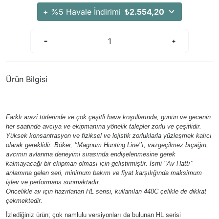
Arama Kurtarma Dronları
+ %5 Havale İndirimi
₺2.554,20
Arama Kurtarma Termal Kameraları
Arama Kurtarma Solunum Ekipmanları
Arama Kurtarma Sistemleri
Arama Kurtarma Bug Out Bag
Ürün Bilgisi
Arama Kurtarma Eğitim Mankenleri
Arama Kurtarma Merdiveni
Arama Kurtarma İniş ve Emniyet Aletleri
Farklı arazi türlerinde ve çok çeşitli hava koşullarında, günün ve gecenin
her saatinde avcıya ve ekipmanına yönelik talepler zorlu ve çeşitlidir.
Arama Kurtarma Kiti
Yüksek konsantrasyon ve fiziksel ve lojistik zorluklarla yüzleşmek kalıcı
Arama Kurtarma El Tipi Gpsler
olarak gereklidir. Böker, ‘‘Magnum Hunting Line’’ı, vazgeçilmez bıçağın,
avcının avlanma deneyimi sırasında endişelenmesine gerek
Arama Kurtarma Uydu İletişim Cihazları
kalmayacağı bir ekipman olması için geliştirmiştir. İsmi ‘‘Av Hattı’’
anlamına gelen seri, minimum bakım ve fiyat karşılığında maksimum
işlev ve performans sunmaktadır.
Öncelikle av için hazırlanan HL serisi, kullanılan 440C çelikle de dikkat
çekmektedir.
İzlediğiniz ürün; çok namlulu versiyonları da bulunan HL serisi