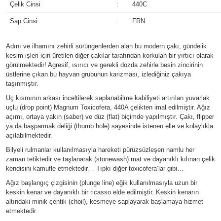
Çelik Cinsi
:
440C
Sap Cinsi
:
FRN
Adını ve ilhamını zehirli sürüngenlerden alan bu modern çakı, gündelik
kesim işleri için üretilen diğer çakılar tarafından korkulan bir yırtıcı olarak
görülmektedir! Agresif, ısırıcı ve gerekli dozda zehirle besin zincirinin
üstlerine çıkan bu hayvan grubunun karizması, izlediğiniz çakıya
taşınmıştır.
Uç kısmının arkası inceltilerek saplanabilme kabiliyeti artırılan yuvarlak
uçlu (drop point) Magnum Toxicofera, 440A çelikten imal edilmiştir. Ağız
açımı, ortaya yakın (saber) ve düz (flat) biçimde yapılmıştır. Çakı, flipper
ya da başparmak deliği (thumb hole) sayesinde istenen elle ve kolaylıkla
açılabilmektedir.
Bilyeli rulmanlar kullanılmasıyla hareketi pürüzsüzleşen namlu her
zaman tetiktedir ve taşlanarak (stonewash) mat ve dayanıklı kılınan çelik
kendisini kamufle etmektedir… Tıpkı diğer toxicofera’lar gibi…
Ağız başlangıç çizgisinin (plunge line) eğik kullanılmasıyla uzun bir
keskin kenar ve dayanıklı bir ricasso elde edilmiştir. Keskin kenarın
altındaki minik çentik (choil), kesmeye saplayarak başlamaya hizmet
etmektedir.