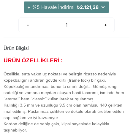
+ %5 Havale İndirimi
₺2.121,28
Ürün Bilgisi
ÜRÜN ÖZELLİKLERİ :
Özellikle, sırta yakın uç noktası ve belirgin ricasso nedeniyle
köpekbalığını andıran gövde kilitli (frame lock) bir çakı.
Köpekbalığını andırması bununla sınırlı değil… Gümüş rengi
sadeliği ve zamana meydan okuyan basit tasarımı, isminde hem
‘’eternal’’ hem ‘’classic’’ kullanılarak vurgulanmış.
Kalınlığı 3,5 mm ve uzunluğu 9,5 cm olan namlusu 440 çelikten
imal edilmiş. Paslanmaz çelikten ve dokulu olarak üretilen edilen
sap, sağlam ve iyi kavranıyor.
Kordon deliğine de sahip çakı, klipsi sayesinde kolaylıkla
taşınabiliyor.