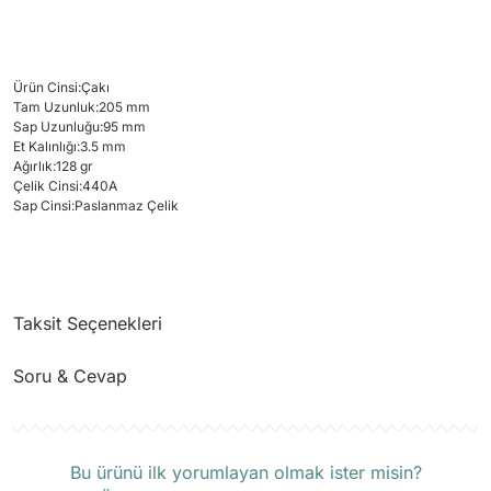
Ürün Cinsi
:
Çakı
Tam Uzunluk
:
205 mm
Sap Uzunluğu
:
95 mm
Et Kalınlığı
:
3.5 mm
Ağırlık
:
128 gr
Çelik Cinsi
:
440A
Sap Cinsi
:
Paslanmaz Çelik
Taksit Seçenekleri
Soru & Cevap
Ürün hakkında henüz soru sorulmamış.
Bu ürünü ilk yorumlayan olmak ister misin?