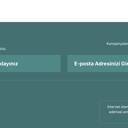
Kampanyalar, 
iniz.
layınız
İnternet site
edilmesi am