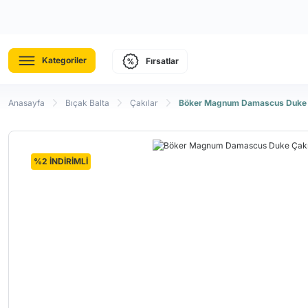
Kategoriler
Fırsatlar
Anasayfa
Bıçak Balta
Çakılar
Böker Magnum Damascus Duke 
%2 İNDİRİMLİ