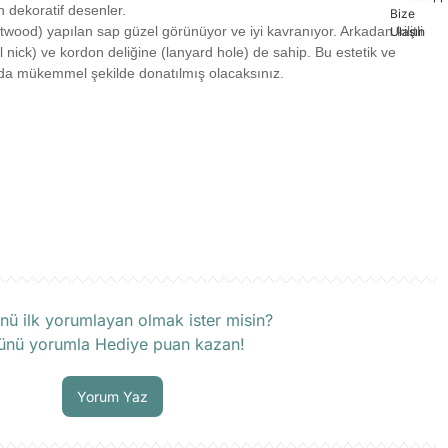
 dekoratif desenler.
wood) yapılan sap güzel görünüyor ve iyi kavranıyor. Arkadan kilitli
il nick) ve kordon deliğine (lanyard hole) de sahip. Bu estetik ve
ızda mükemmel şekilde donatılmış olacaksınız.
rün hakkında henüz soru sorulmamış.
nü ilk yorumlayan olmak ister misin?
ünü yorumla Hediye puan kazan!
Soru Sor
Yorum Yaz