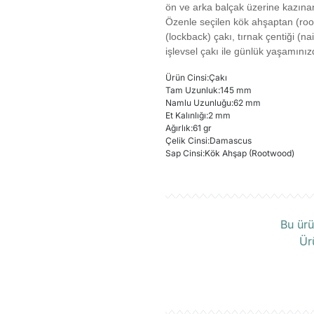
ön ve arka balçak üzerine kazınan
Özenle seçilen kök ahşaptan (root
(lockback) çakı, tırnak çentiği (na
işlevsel çakı ile günlük yaşamın
Ürün Cinsi
:
Çakı
Tam Uzunluk
:
145 mm
Namlu Uzunluğu
:
62 mm
Et Kalınlığı
:
2 mm
Ağırlık
:
61 gr
Çelik Cinsi
:
Damascus
Sap Cinsi
:
Kök Ahşap (Rootwood)
Ü
Bu ürü
Ür