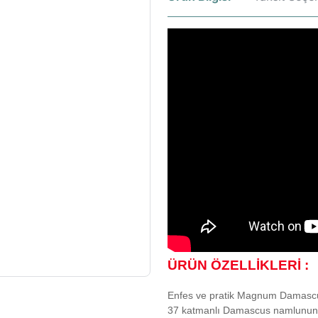
ÜRÜN ÖZELLİKLERİ :
Enfes ve pratik Magnum Damascus D
37 katmanlı Damascus namlunun in